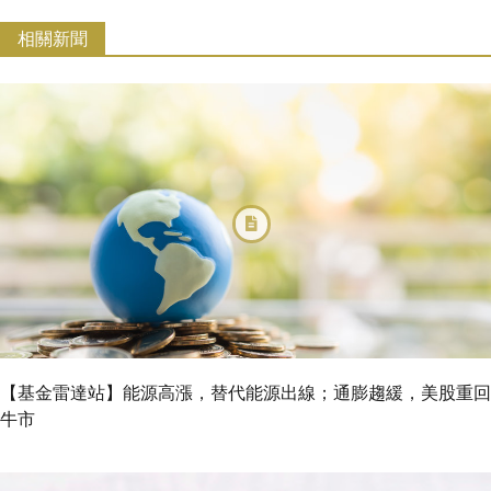
相關新聞
【基金雷達站】能源高漲，替代能源出線；通膨趨緩，美股重回
牛市