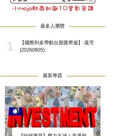
最多人瀏覽
【國際利多帶動台股匯齊揚】-葉芳
(20260805)
最新專題
【財經專題】壓力不減！美通膨