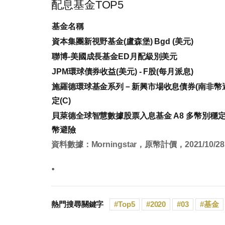
配息基金TOP5
基金名稱
資本集團新視野基金(盧森堡) Bgd (美元)
聯博-美國成長基金ED月配級別美元
JPM環球債券收益(美元) - F股(每月派息)
施羅德環球基金系列－新興市場收息債券(南非幣避
定(C)
貝萊德全球智慧數據股票入息基金 A8 多幣別穩
幣避險
資料數據：Morningstar，原幣計價，2021/10/28
。
熱門搜尋關鍵字
Top5
2020
03
基金