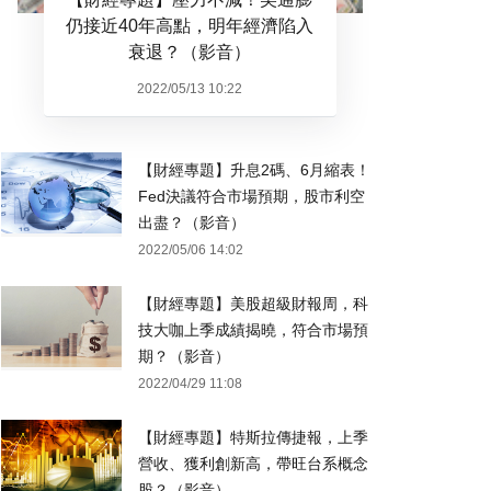
仍接近40年高點，明年經濟陷入
衰退？（影音）
2022/05/13 10:22
【財經專題】升息2碼、6月縮表！
Fed決議符合市場預期，股市利空
出盡？（影音）
2022/05/06 14:02
【財經專題】美股超級財報周，科
技大咖上季成績揭曉，符合市場預
期？（影音）
2022/04/29 11:08
【財經專題】特斯拉傳捷報，上季
營收、獲利創新高，帶旺台系概念
股？（影音）