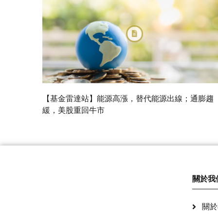
【基金雷達站】能源高漲，替代能源出線；通膨趨
緩，美股重回牛市
關於我
關於