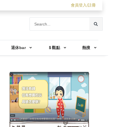
會員登入/註冊
退休bar
＄觀點
熱搜