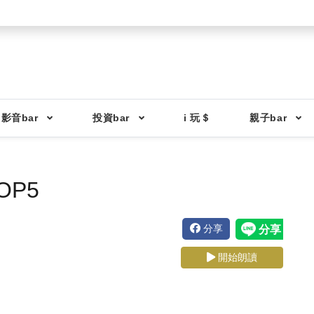
影音bar
投資bar
i 玩＄
親子bar
P5
分享
開始朗讀