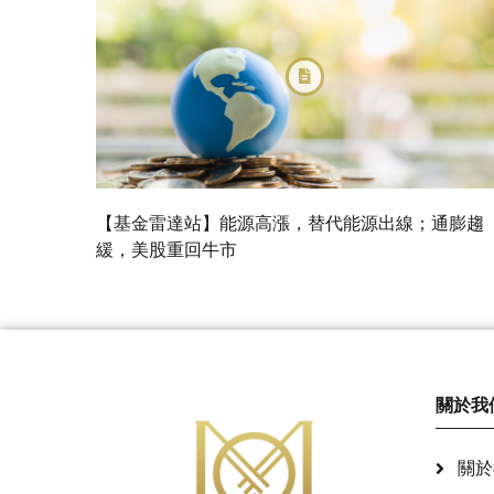
【基金雷達站】能源高漲，替代能源出線；通膨趨
緩，美股重回牛市
關於我
關於