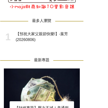
最多人瀏覽
【預祝大家父親節快樂!】-葉芳
(20260806)
最新專題
【財經專題】壓力不減！美通膨