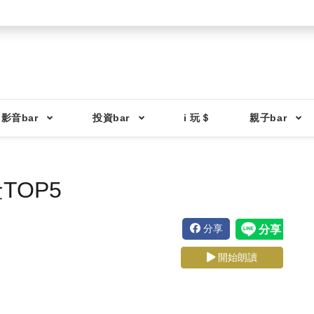
影音bar
投資bar
i 玩＄
親子bar
TOP5
分享
開始朗讀