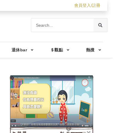
會員登入/註冊
退休bar
＄觀點
熱搜