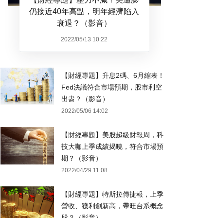
仍接近40年高點，明年經濟陷入
衰退？（影音）
2022/05/13 10:22
【財經專題】升息2碼、6月縮表！
Fed決議符合市場預期，股市利空
出盡？（影音）
2022/05/06 14:02
【財經專題】美股超級財報周，科
技大咖上季成績揭曉，符合市場預
期？（影音）
2022/04/29 11:08
【財經專題】特斯拉傳捷報，上季
營收、獲利創新高，帶旺台系概念
股？（影音）