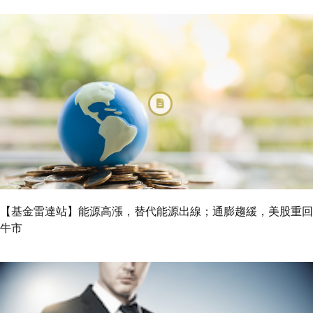
【基金雷達站】能源高漲，替代能源出線；通膨趨緩，美股重回
牛市