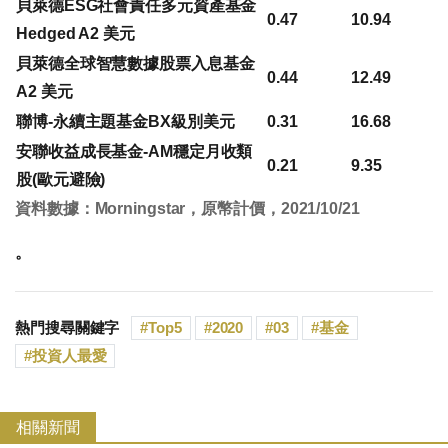
貝萊德ESG社會責任多元資產基金
0.47
10.94
Hedged A2 美元
貝萊德全球智慧數據股票入息基金
0.44
12.49
A2 美元
聯博-永續主題基金BX級別美元
0.31
16.68
安聯收益成長基金-AM穩定月收類
0.21
9.35
股(歐元避險)
資料數據：Morningstar，原幣計價，2021/10/21
。
熱門搜尋關鍵字
Top5
2020
03
基金
投資人最愛
相關新聞