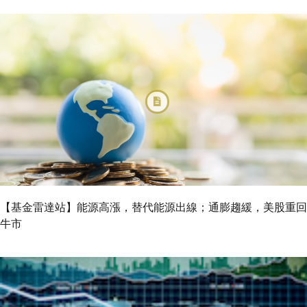
【基金雷達站】能源高漲，替代能源出線；通膨趨緩，美股重回
牛市