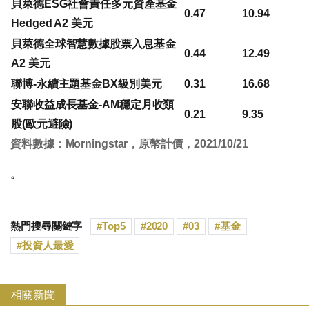
貝萊德ESG社會責任多元資產基金
0.47
10.94
Hedged A2 美元
貝萊德全球智慧數據股票入息基金
0.44
12.49
A2 美元
聯博-永續主題基金BX級別美元
0.31
16.68
安聯收益成長基金-AM穩定月收類
0.21
9.35
股(歐元避險)
資料數據：Morningstar，原幣計價，2021/10/21
。
熱門搜尋關鍵字
Top5
2020
03
基金
投資人最愛
相關新聞