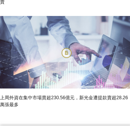
賣
上周外資在集中市場賣超230.56億元，新光金遭提款賣超28.26
萬張最多