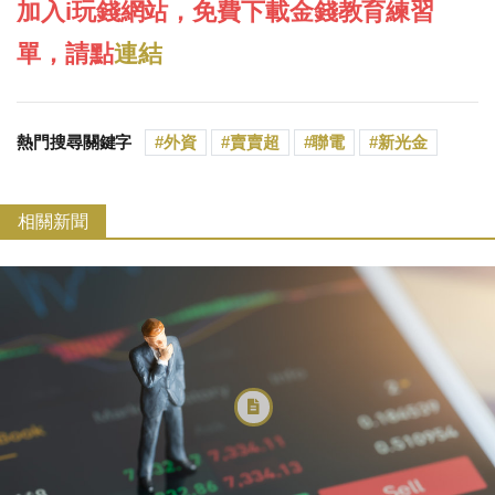
加入i玩錢網站，免費下載金錢教育練習
單，請點
連結
熱門搜尋關鍵字
外資
賣賣超
聯電
新光金
相關新聞