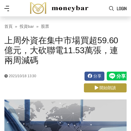
Skip to main content
功
LOGIN
能
表
首頁
投資bar
股票
上周外資在集中市場買超59.60
億元，大砍聯電11.53萬張，連
兩周減碼
分享
2021/10/18 13:30
開始朗讀