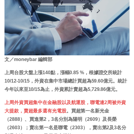
文／moneybar 編輯部
上周台股大盤上漲140點，漲幅0.85 %，根據證交所統計
10/12-10/15，外資在集中市場總計買超為59.60億元。統計
今年以來至10/15為止，外資累計賣超為5,729.86億元。
上周外資買超集中在金融股以及航運股，聯電連2周被外資
大提款，賣超最多還有光電股
。買超第一名新光金
（2888）、買進第2，3名分別為陽明（2609）及長榮
（2603）；賣出第一名是聯電（2303），賣出第2及3名分