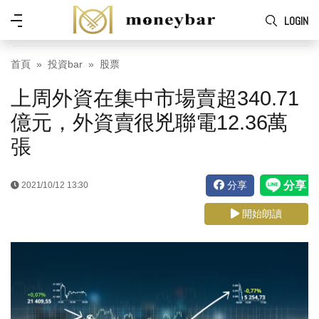
Skip to main content
功
LOGIN
能
表
首頁
投資bar
股票
上周外資在集中市場賣超340.71
億元，外資賣很兇聯電12.36萬
張
分享
2021/10/12 13:30
開始朗讀