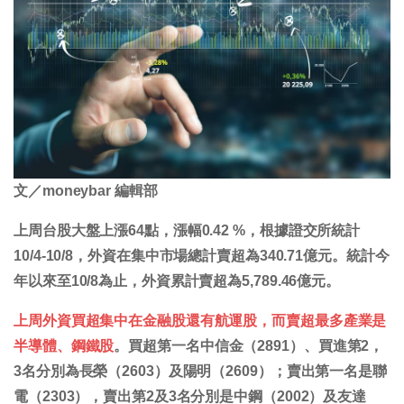
文／moneybar 編輯部
上周台股大盤上漲64點，漲幅0.42 %，根據證交所統計
10/4-10/8，外資在集中市場總計賣超為340.71億元。統計今
年以來至10/8為止，外資累計賣超為5,789.46億元。
上周外資買超集中在金融股還有航運股，而賣超最多產業是
半導體、鋼鐵股
。買超第一名中信金（2891）、買進第2，
3名分別為長榮（2603）及陽明（2609）；賣出第一名是聯
電（2303），賣出第2及3名分別是中鋼（2002）及友達