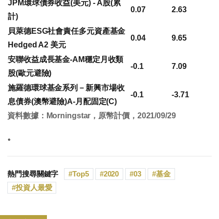
JPM環球債券收益(美元) - A股(累
0.07
2.63
計)
貝萊德ESG社會責任多元資產基金
0.04
9.65
Hedged A2 美元
安聯收益成長基金-AM穩定月收類
-0.1
7.09
股(歐元避險)
施羅德環球基金系列－新興市場收
-0.1
-3.71
息債券(澳幣避險)A-月配固定(C)
資料數據：Morningstar，原幣計價，2021/09/29
。
熱門搜尋關鍵字
Top5
2020
03
基金
投資人最愛