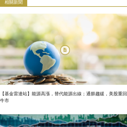
相關新聞
【基金雷達站】能源高漲，替代能源出線；通膨趨緩，美股重回
牛市