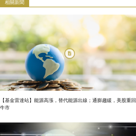
相關新聞
【基金雷達站】能源高漲，替代能源出線；通膨趨緩，美股重回
牛市