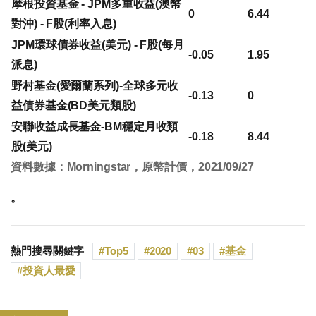
摩根投資基金 - JPM多重收益(澳幣
0
6.44
對沖) - F股(利率入息)
JPM環球債券收益(美元) - F股(每月
-0.05
1.95
派息)
野村基金(愛爾蘭系列)-全球多元收
-0.13
0
益債券基金(BD美元類股)
安聯收益成長基金-BM穩定月收類
-0.18
8.44
股(美元)
資料數據：Morningstar，原幣計價，2021/09/27
。
熱門搜尋關鍵字
Top5
2020
03
基金
投資人最愛