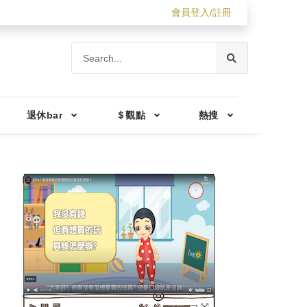
會員登入/註冊
退休bar
＄觀點
熱搜