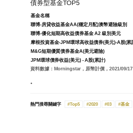
債券型基金TOP5
基金名稱
聯博-房貸收益基金AA(穩定月配)澳幣避險級別
聯博-優化短期高收益債券基金 A2 級別美元
摩根投資基金-JPM環球高收益債券(美元)-A股(累
M&G短期優質債券基金A(美元避險)
JPM環球債券收益(美元) - A股(累計)
資料數據：Morningstar，原幣計價，2021/09/17
。
熱門搜尋關鍵字
Top5
2020
03
基金