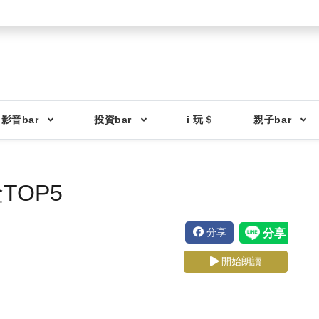
影音bar
投資bar
i 玩＄
親子bar
TOP5
分享
開始朗讀