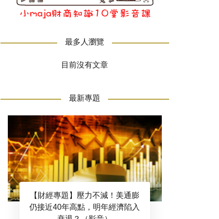
最多人瀏覽
目前沒有文章
最新專題
【財經專題】壓力不減！美通膨
仍接近40年高點，明年經濟陷入
衰退？（影音）