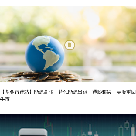
【基金雷達站】能源高漲，替代能源出線；通膨趨緩，美股重回
牛市