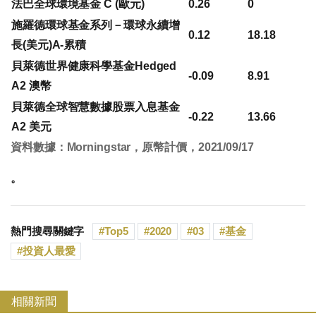
法巴全球環境基金 C (歐元)
0.26
0
施羅德環球基金系列－環球永續增
0.12
18.18
長(美元)A-累積
貝萊德世界健康科學基金Hedged
-0.09
8.91
A2 澳幣
貝萊德全球智慧數據股票入息基金
-0.22
13.66
A2 美元
資料數據：Morningstar，原幣計價，2021/09/17
。
熱門搜尋關鍵字
Top5
2020
03
基金
投資人最愛
相關新聞