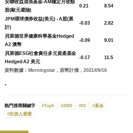
安聯收益成長基金-AM穩定月收類
0.21
8.54
股(歐元避險)
JPM環球債券收益(美元) - A股(累
-0.03
2.82
計)
貝萊德世界健康科學基金Hedged
-0.09
9.01
A2 澳幣
貝萊德ESG社會責任多元資產基金
-0.17
11.5
Hedged A2 美元
資料數據：Morningstar，原幣計價，2021/09/16
。
熱門搜尋關鍵字
Top5
2020
03
基金
投資人最愛