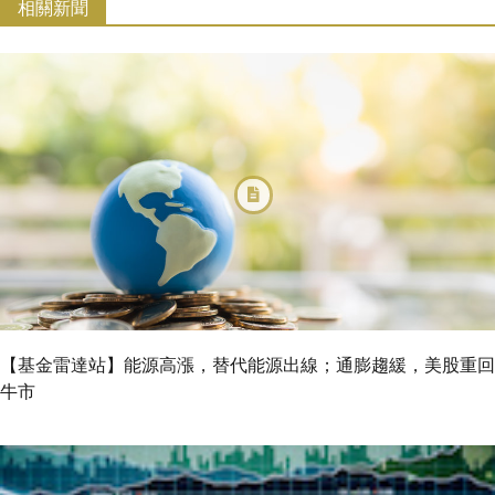
相關新聞
【基金雷達站】能源高漲，替代能源出線；通膨趨緩，美股重回
牛市