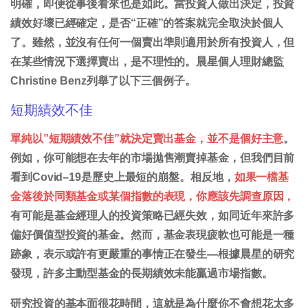
明確，即便從事後看來也是如此。當投資人做出決定，投資
績效好壞已經確定，是否“正確”的答案就完全取決於個人
了。雖然，並沒有任何一個賣出準則適用於所有投資人，但
在某些情況下選擇賣出，是不理性的。晨星個人理財總監
Christine Benz列舉了以下三個例子。
短期績效不佳
單純以”短期績效不佳”就決定賣出基金，並不是個好主意
。
例如，你可能想在去年的市場拋售潮賣掉基金，但我們目前
看到Covid–19是歷史上最短的崩盤。相反地，
如果一檔基
金落後於同類基金或某個指數的表現，你應該先調查原因，
有可能是基金經理人的投資策略已經失效，如同近年來許多
偏好價值型投資的基金。然而，基金表現疲軟也可能是一種
跡象，表示或許有更嚴重的事情正在發生—根據晨星的研究
發現，許多主動型基金的長期績效未能贏過市場指數。
研究投資的基本面很花時間，這就是為什麼你不會想花太多