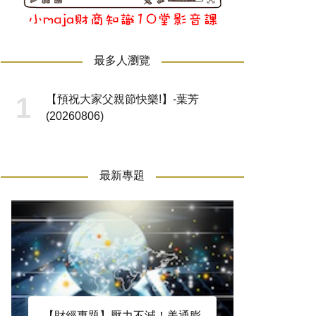
最多人瀏覽
【預祝大家父親節快樂!】-葉芳
(20260806)
最新專題
【財經專題】壓力不減！美通膨