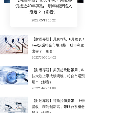
仍接近40年高點，明年經濟陷入
衰退？（影音）
2022/05/13 10:22
【財經專題】升息2碼、6月縮表！
Fed決議符合市場預期，股市利空
出盡？（影音）
2022/05/06 14:02
【財經專題】美股超級財報周，科
技大咖上季成績揭曉，符合市場預
期？（影音）
2022/04/29 11:08
【財經專題】特斯拉傳捷報，上季
營收、獲利創新高，帶旺台系概念
股？（影音）