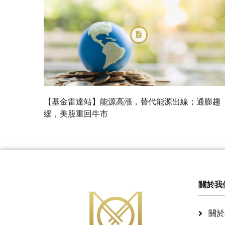
【基金雷達站】能源高漲，替代能源出線；通膨趨
緩，美股重回牛市
關於我
關於