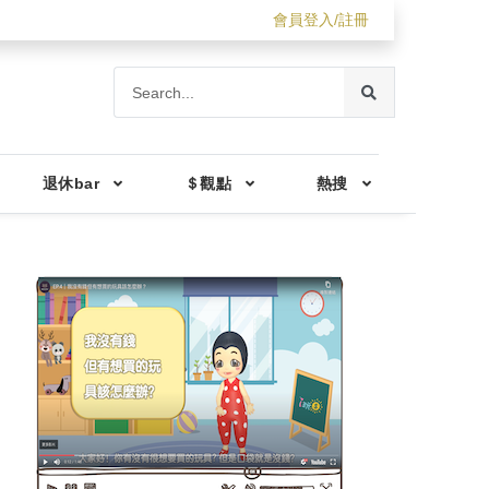
會員登入/註冊
退休bar
＄觀點
熱搜