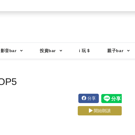
影音bar
投資bar
i 玩＄
親子bar
P5
分享
開始朗讀