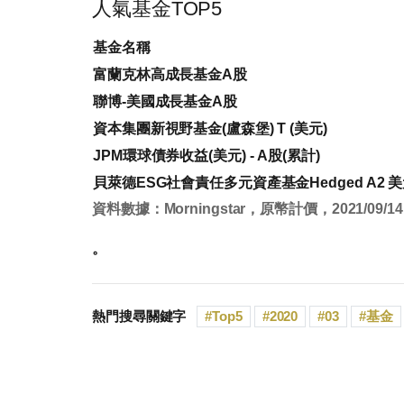
人氣基金TOP5
基金名稱
富蘭克林高成長基金A股
聯博-美國成長基金A股
資本集團新視野基金(盧森堡) T (美元)
JPM環球債券收益(美元) - A股(累計)
貝萊德ESG社會責任多元資產基金Hedged A2 
資料數據：Morningstar，原幣計價，2021/09/14
。
熱門搜尋關鍵字
Top5
2020
03
基金