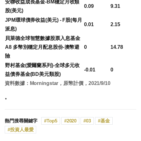
安聯收益成長基金-BM穩定月收類
0.09
9.31
股(美元)
JPM環球債券收益(美元) - F股(每月
0.01
2.15
派息)
貝萊德全球智慧數據股票入息基金
A8 多幣別穩定月配息股份-澳幣避
0
14.78
險
野村基金(愛爾蘭系列)-全球多元收
-0.01
0
益債券基金(BD美元類股)
資料數據：Morningstar，原幣計價，2021/9/10
。
熱門搜尋關鍵字
Top5
2020
03
基金
投資人最愛