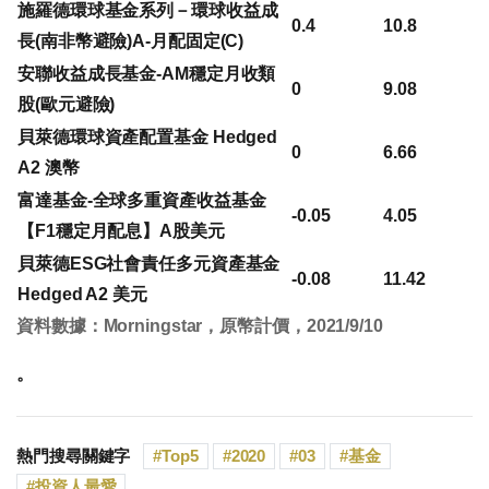
施羅德環球基金系列－環球收益成
0.4
10.8
長(南非幣避險)A-月配固定(C)
安聯收益成長基金-AM穩定月收類
0
9.08
股(歐元避險)
貝萊德環球資產配置基金 Hedged
0
6.66
A2 澳幣
富達基金-全球多重資產收益基金
-0.05
4.05
【F1穩定月配息】A股美元
貝萊德ESG社會責任多元資產基金
-0.08
11.42
Hedged A2 美元
資料數據：Morningstar，原幣計價，2021/9/10
。
熱門搜尋關鍵字
Top5
2020
03
基金
投資人最愛