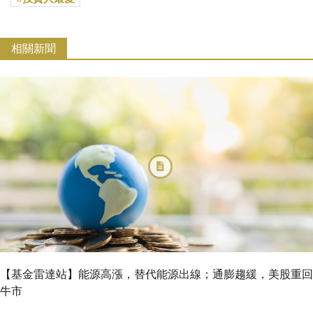
相關新聞
【基金雷達站】能源高漲，替代能源出線；通膨趨緩，美股重回
牛市