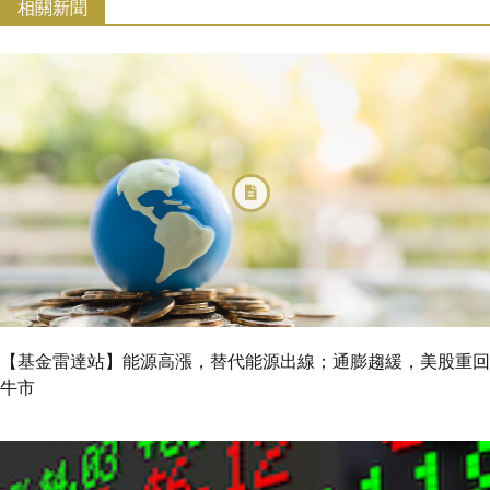
相關新聞
【基金雷達站】能源高漲，替代能源出線；通膨趨緩，美股重回
牛市