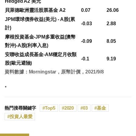
Hedged A2 美元
貝萊德歐洲靈活股票基金 A2
0.07
26.06
JPM環球債券收益(美元) - A股(累
-0.03
2.88
計)
摩根投資基金-JPM多重收益(澳幣
-0.09
8.05
對沖)-A股(利率入息)
安聯收益成長基金-AM穩定月收類
-0.1
9.19
股(歐元避險)
資料數據：Morningstar，原幣計價，2021/9/8
。
熱門搜尋關鍵字
Top5
2020
03
基金
投資人最愛