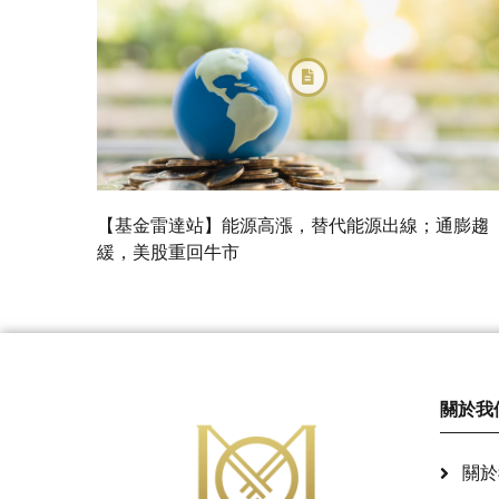
【基金雷達站】能源高漲，替代能源出線；通膨趨
緩，美股重回牛市
關於我
關於