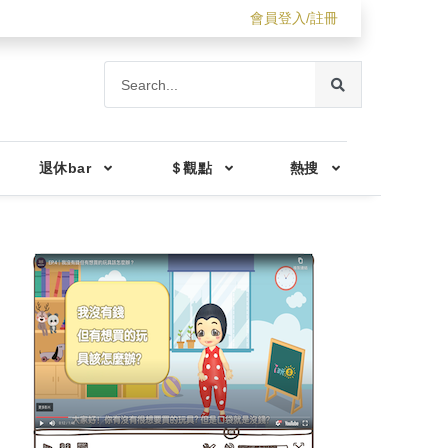
會員登入/註冊
退休bar
＄觀點
熱搜