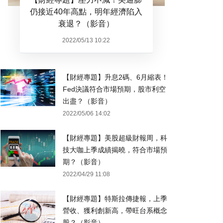
仍接近40年高點，明年經濟陷入
衰退？（影音）
2022/05/13 10:22
【財經專題】升息2碼、6月縮表！
Fed決議符合市場預期，股市利空
出盡？（影音）
2022/05/06 14:02
【財經專題】美股超級財報周，科
技大咖上季成績揭曉，符合市場預
期？（影音）
2022/04/29 11:08
【財經專題】特斯拉傳捷報，上季
營收、獲利創新高，帶旺台系概念
股？（影音）