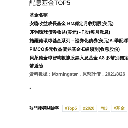
配息基金TOP5
基金名稱
安聯收益成長基金-BM穩定月收類股(美元)
JPM環球債券收益(美元) - F股(每月派息)
施羅德環球基金系列－證券化債券(美元)A-季配
PIMCO多元收益債券基金-E級類別(收息股份)
貝萊德全球智慧數據股票入息基金 A8 多幣別穩
幣避險
資料數據：Morningstar，原幣計價，2021/8/26
。
熱門搜尋關鍵字
Top5
2020
03
基金