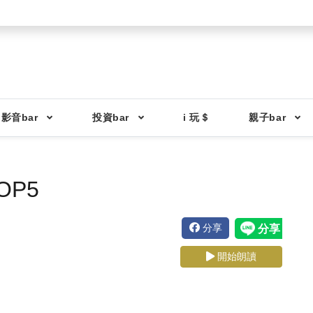
影音bar
投資bar
i 玩＄
親子bar
P5
分享
開始朗讀