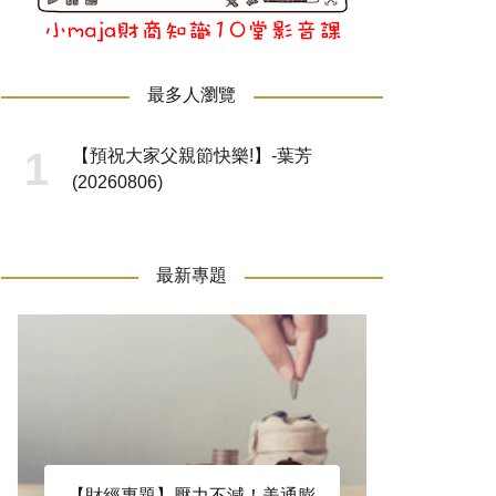
最多人瀏覽
【預祝大家父親節快樂!】-葉芳
(20260806)
最新專題
【財經專題】壓力不減！美通膨