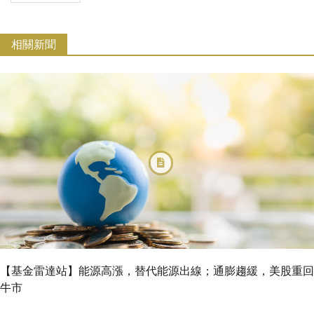
相關新聞
【基金雷達站】能源高漲，替代能源出線；通膨趨緩，美股重回
牛市