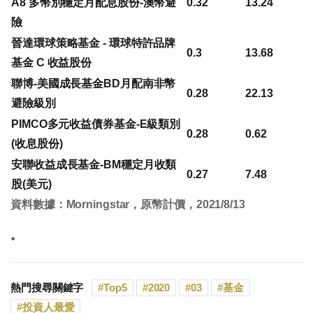
A8 多幣別穩定月配息股份-澳幣避
0.32
13.24
險
晉達環球策略基金 - 環球特許品牌
0.3
13.68
基金 C 收益股份
聯博-美國成長基金BD月配南非幣
0.28
22.13
避險級別
PIMCO多元收益債券基金-E級類別
0.28
0.62
(收息股份)
安聯收益成長基金-BM穩定月收類
0.27
7.48
股(美元)
資料數據：Morningstar，原幣計價，2021/8/13
。
熱門搜尋關鍵字
Top5
2020
03
基金
投資人最愛