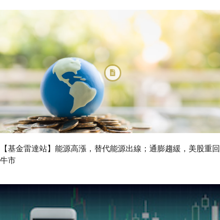
【基金雷達站】能源高漲，替代能源出線；通膨趨緩，美股重回
牛市