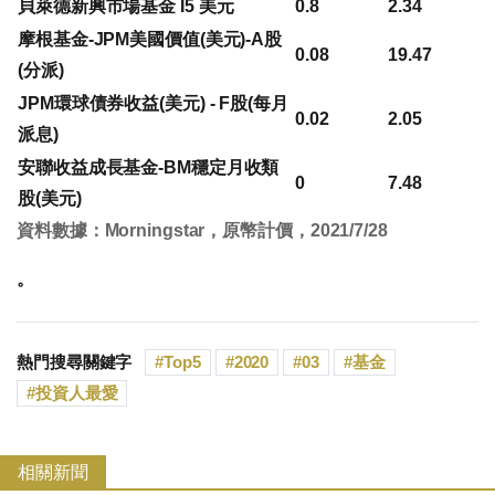
貝萊德新興市場基金 I5 美元
0.8
2.34
摩根基金-JPM美國價值(美元)-A股
0.08
19.47
(分派)
JPM環球債券收益(美元) - F股(每月
0.02
2.05
派息)
安聯收益成長基金-BM穩定月收類
0
7.48
股(美元)
資料數據：Morningstar，原幣計價，2021/7/28
。
熱門搜尋關鍵字
Top5
2020
03
基金
投資人最愛
相關新聞