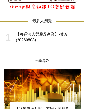
最多人瀏覽
【每週法人選股及產業】-葉芳
(20260808)
最新專題
【財經專題】壓力不減！美通膨