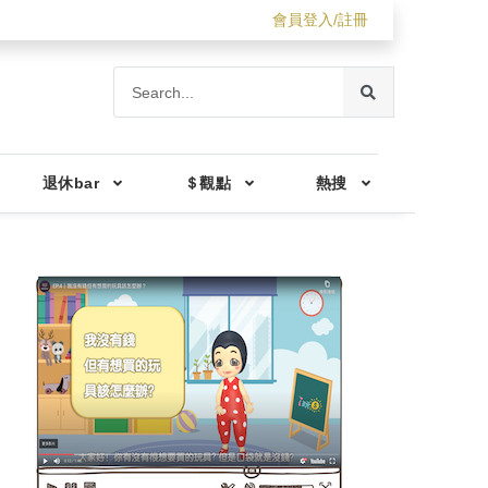
會員登入/註冊
退休bar
＄觀點
熱搜