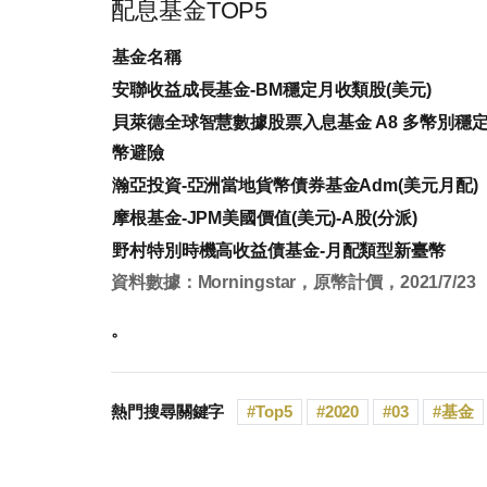
配息基金TOP5
基金名稱
安聯收益成長基金-BM穩定月收類股(美元)
貝萊德全球智慧數據股票入息基金 A8 多幣別穩
幣避險
瀚亞投資-亞洲當地貨幣債券基金Adm(美元月配)
摩根基金-JPM美國價值(美元)-A股(分派)
野村特別時機高收益債基金-月配類型新臺幣
資料數據：Morningstar，原幣計價，2021/7/23
。
熱門搜尋關鍵字
Top5
2020
03
基金