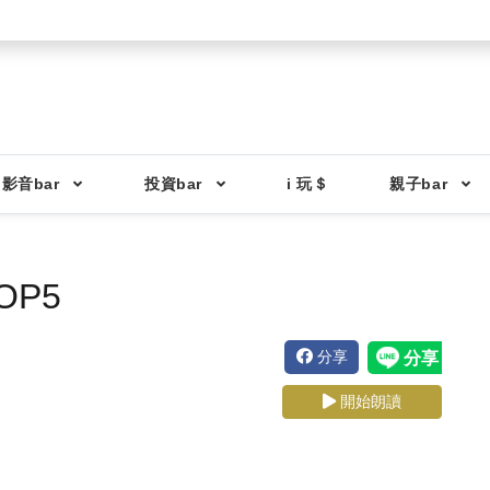
影音bar
投資bar
i 玩＄
親子bar
P5
分享
開始朗讀