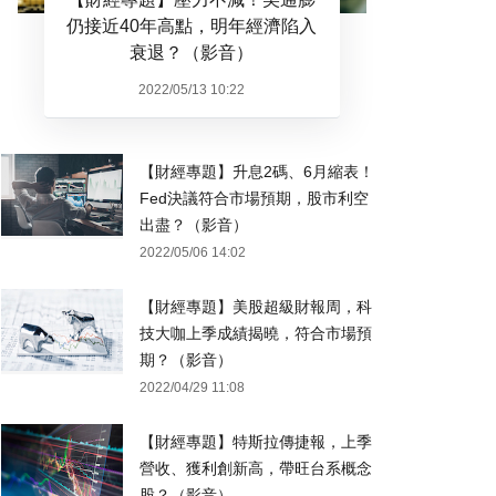
仍接近40年高點，明年經濟陷入
衰退？（影音）
2022/05/13 10:22
【財經專題】升息2碼、6月縮表！
Fed決議符合市場預期，股市利空
出盡？（影音）
2022/05/06 14:02
【財經專題】美股超級財報周，科
技大咖上季成績揭曉，符合市場預
期？（影音）
2022/04/29 11:08
【財經專題】特斯拉傳捷報，上季
營收、獲利創新高，帶旺台系概念
股？（影音）