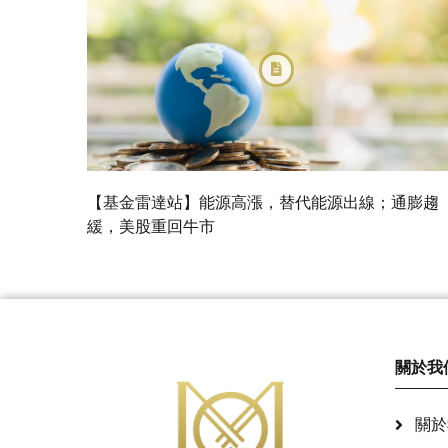
【基金雷達站】能源高漲，替代能源出線；通膨趨
緩，美股重回牛市
關於我
關於