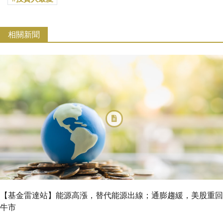
相關新聞
【基金雷達站】能源高漲，替代能源出線；通膨趨緩，美股重回
牛市