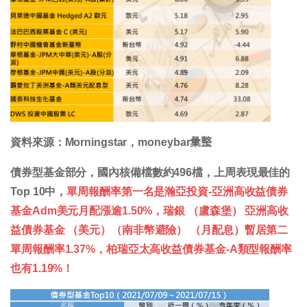
資料來源：Morningstar，moneybar𢑥整
債券型基金部分，國內核備檔數約496檔，上周表現最佳的
Top 10中，
單周報酬率第一名是瀚亞投資-亞洲高收益債券
基金Adm美元月配漲逾1.50%，瑞銀 （盧森堡） 亞洲高收
益債券基金 （美元）（南非幣避險） （月配息）暫居第二
單周報酬率1.37%，柏瑞亞太高收益債券基金-A類型報酬率
也有1.19%！