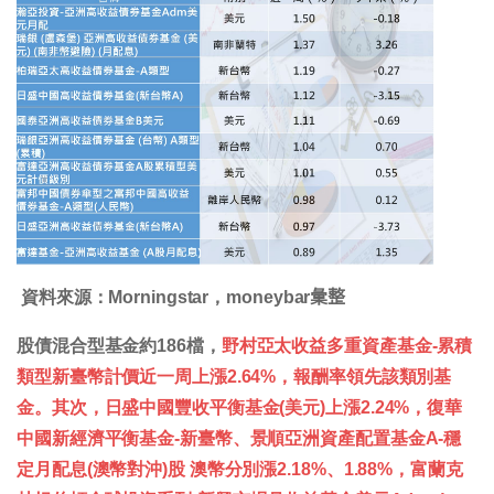
資料來源：Morningstar，moneybar𢑥整
股債混合型基金約186檔，
野村亞太收益多重資產基金-累積
類型新臺幣計價近一周上漲2.64%，報酬率領先該類別基
金。其次，日盛中國豐收平衡基金(美元)上漲2.24%，復華
中國新經濟平衡基金-新臺幣、景順亞洲資產配置基金A-穩
定月配息(澳幣對沖)股 澳幣分別漲2.18%、1.88%，富蘭克