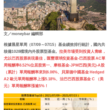
文／moneybar 編輯部
根據晨星單周（07/09～07/15）基金績效排行統計，國內共
核備1028檔境內外股票型基金。
拉美市場受到投資人青睞，
尤以巴西股票表現最佳，匯豐環球投資基金-巴西股票 AC單
周報酬率6.52%位居股第一、摩根基金-JPM巴西(美元)-A股
（累計）單周報酬率來到6.06%、貝萊德中國基金 Hedged
A2 歐元單周報酬率上漲5.18%、法巴巴西股票基金 C （美
元）單周報酬率漲逾5%！