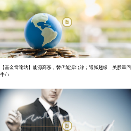
【基金雷達站】能源高漲，替代能源出線；通膨趨緩，美股重回
牛市