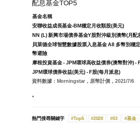
配息基金TOP5
基金名稱
安聯收益成長基金-BM穩定月收類股(美元)
NN (L) 新興市場債券基金Y股對沖級別澳幣(月配
貝萊德全球智慧數據股票入息基金 A8 多幣別穩
幣避險
摩根投資基金 - JPM環球高收益債券(澳幣對沖) - 
JPM環球債券收益(美元) - F股(每月派息)
資料數據：Morningstar，原幣計價，2021/7/6
。
熱門搜尋關鍵字
Top5
2020
03
基金