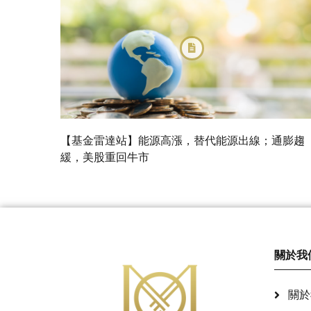
【基金雷達站】能源高漲，替代能源出線；通膨趨
緩，美股重回牛市
關於我
關於