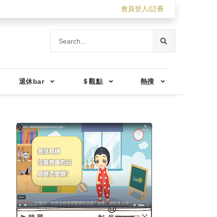
會員登入/註冊
退休bar
＄觀點
熱搜