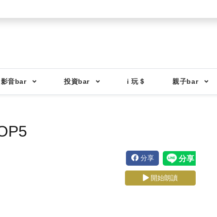
影音bar
投資bar
i 玩＄
親子bar
P5
分享
開始朗讀