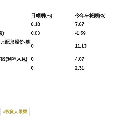
日報酬(%)
今年來報酬(%)
0.18
7.67
息)
0.03
-1.59
定月配息股份-澳
0
11.13
F股(利率入息)
0
4.07
0
2.31
投資人最愛