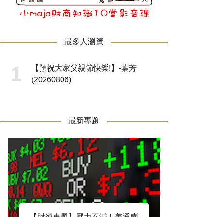
最多人瀏覽
【預祝大家父親節快樂!】-葉芳
(20260806)
最新專題
【財經專題】壓力不減！美通膨