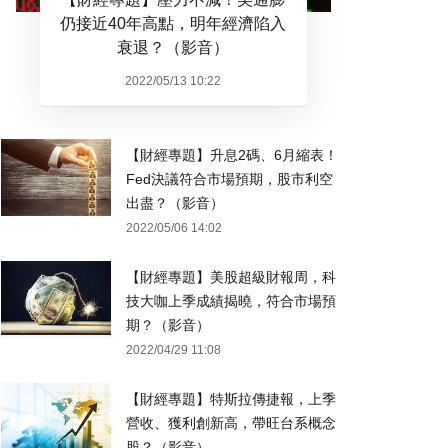
仍接近40年高點，明年經濟陷入
衰退？（影音）
2022/05/13 10:22
【財經專題】升息2碼、6月縮表！
Fed決議符合市場預期，股市利空
出盡？（影音）
2022/05/06 14:02
【財經專題】美股超級財報周，科
技大咖上季成績揭曉，符合市場預
期？（影音）
2022/04/29 11:08
【財經專題】特斯拉傳捷報，上季
營收、獲利創新高，帶旺台系概念
股？（影音）