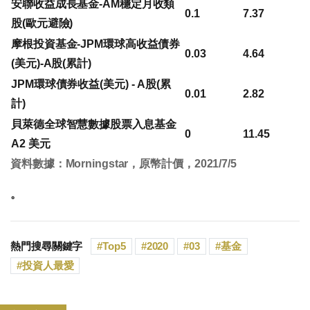
安聯收益成長基金-AM穩定月收類
0.1
7.37
股(歐元避險)
摩根投資基金-JPM環球高收益債券
0.03
4.64
(美元)-A股(累計)
JPM環球債券收益(美元) - A股(累
0.01
2.82
計)
貝萊德全球智慧數據股票入息基金
0
11.45
A2 美元
資料數據：Morningstar，原幣計價，2021/7/5
。
熱門搜尋關鍵字
Top5
2020
03
基金
投資人最愛