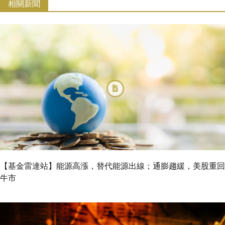
相關新聞
【基金雷達站】能源高漲，替代能源出線；通膨趨緩，美股重回
牛市