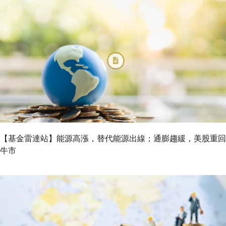
【基金雷達站】能源高漲，替代能源出線；通膨趨緩，美股重回
牛市