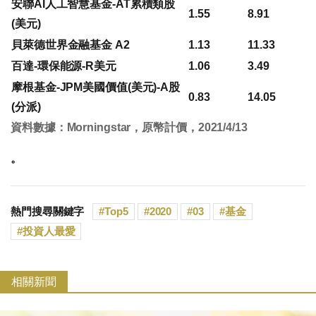
安聯AI人工智慧基金-AT累積類股
1.55
8.91
(美元)
貝萊德世界金融基金 A2
1.13
11.33
百達-環保能源-R美元
1.06
3.49
摩根基金-JPM美國價值(美元)-A股
0.83
14.05
(分派)
資料數據：Morningstar，原幣計價，2021/4/13
。
熱門搜尋關鍵字
Top5
2020
03
基金
投資人最愛
相關新聞