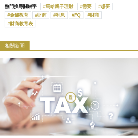
熱門搜尋關鍵字
馬哈親子理財
需要
想要
金錢教育
財商
利息
FQ
財商
財商教育表
相關新聞