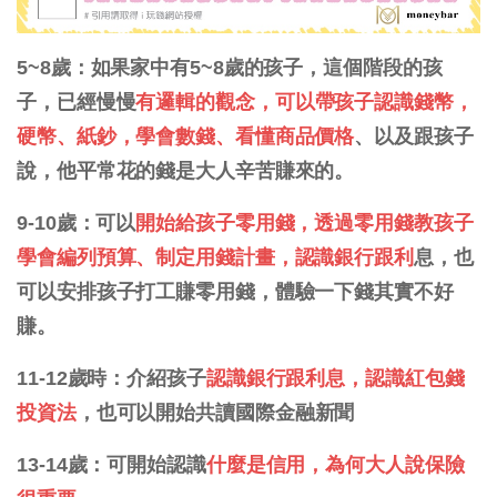
5~8歲：如果家中有5~8歲的孩子，這個階段的孩
子，已經慢慢
有邏輯的觀念，可以帶孩子認識錢幣，
硬幣、紙鈔，學會數錢、看懂商品價格
、以及跟孩子
說，他平常花的錢是大人辛苦賺來的。
9-10歲：可以
開始給孩子零用錢，透過零用錢教孩子
學會編列預算、制定用錢計畫，認識銀行跟利
息，也
可以安排孩子打工賺零用錢，體驗一下錢其實不好
賺。
11-12歲時：介紹孩子
認識銀行跟利息，認識紅包錢
投資法
，也可以開始共讀國際金融新聞
13-14歲：可開始認識
什麼是信用，為何大人說保險