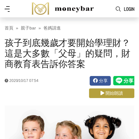
Skip to main content
功
LOGIN
能
表
首頁
親子bar
爸媽請進
孩子到底幾歲才要開始學理財？
這是大多數「父母」的疑問，財
商教育表告訴你答案
分享
2020/10/17 07:54
開始朗讀