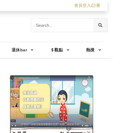
會員登入/註冊
退休bar
＄觀點
熱搜