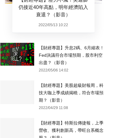
仍接近40年高點，明年經濟陷入
衰退？（影音）
2022/05/13 10:22
【財經專題】升息2碼、6月縮表！
Fed決議符合市場預期，股市利空
出盡？（影音）
2022/05/06 14:02
【財經專題】美股超級財報周，科
技大咖上季成績揭曉，符合市場預
期？（影音）
2022/04/29 11:08
【財經專題】特斯拉傳捷報，上季
營收、獲利創新高，帶旺台系概念
股？（影音）