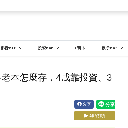
影音bar
投資bar
i 玩＄
親子bar
老本怎麼存，4成靠投資、3
分享
開始朗讀