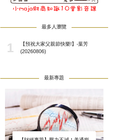
最多人瀏覽
【預祝大家父親節快樂!】-葉芳
(20260806)
最新專題
【財經專題】壓力不減！美通膨