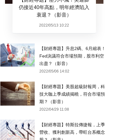
仍接近40年高點，明年經濟陷入
衰退？（影音）
2022/05/13 10:22
【財經專題】升息2碼、6月縮表！
Fed決議符合市場預期，股市利空
出盡？（影音）
2022/05/06 14:02
【財經專題】美股超級財報周，科
技大咖上季成績揭曉，符合市場預
期？（影音）
2022/04/29 11:08
【財經專題】特斯拉傳捷報，上季
營收、獲利創新高，帶旺台系概念
股？（影音）