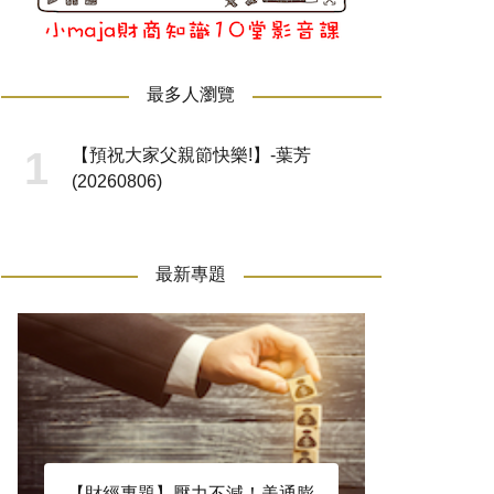
最多人瀏覽
【預祝大家父親節快樂!】-葉芳
(20260806)
最新專題
【財經專題】壓力不減！美通膨