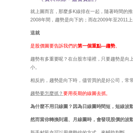
就上圖而言，那麼多K線排在一起，隨著時間的推
2008年間，趨勢是向下的；而在2009年至201
這就
是股價圖要告訴我們的
第一個重點—趨勢
。
趨勢有多重要呢？在台股市場裡，只要趨勢是向
小。
相反的，趨勢是向下時，儘管買的是好公司，常
趨勢要怎麼抓？
要用長期的線圖去抓。
為什麼不用日線圖？因為日線圖時間短，短線波
然而當你轉換到週、月線圖時，會發現股價的波
新手村民亦可以用趨勢線的方式，來輔助判斷。