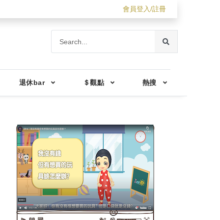
會員登入/註冊
退休bar
＄觀點
熱搜