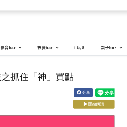
影音bar
投資bar
i 玩＄
親子bar
法之抓住「神」買點
分享
開始朗讀