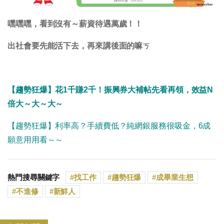
嘿嘿嘿，看到沒有～薪資待遇萬歲！！
出社會要先能活下去，再來講後面的嘛ㄎ
【趨勢狂爆】花1千賺2千！振興券大補帖先看再領，效益N
倍大～大～大～
【趨勢狂爆】利率高？手續費低？純網銀服務很吸金，6成
願意用用看～～
熱門搜尋關鍵字
找工作
趨勢狂爆
成畢業生想
不進修
新鮮人