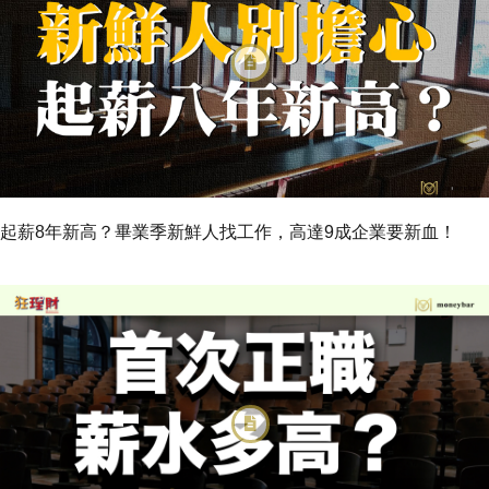
起薪8年新高？畢業季新鮮人找工作，高達9成企業要新血！