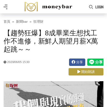
Skip to main content
功
LOGIN
能
表
首頁
新聞bar
狂理財
【趨勢狂爆】8成畢業生想找工
作不進修，新鮮人期望月薪X萬
起跳～～
分享
2020/06/05 15:30
開始朗讀