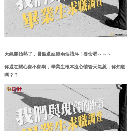
天氣開始熱了，暑假還延後兩個禮拜！要命喔～～～
你還在關心熱不熱啊，畢業生根本沒心情管天氣惹，你知道
嗎？？