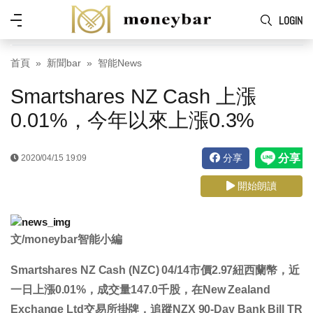
Skip to main content
功
LOGIN
能
表
首頁
新聞bar
智能News
Smartshares NZ Cash 上漲
0.01%，今年以來上漲0.3%
分享
2020/04/15 19:09
開始朗讀
文/moneybar智能小編
Smartshares NZ Cash (NZC) 04/14市價
2.97
紐西蘭幣，近
一日
上漲0.01%
，成交量
147.0
千股，在New Zealand
Exchange Ltd交易所掛牌，追蹤NZX 90-Day Bank Bill TR