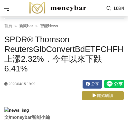
Skip to main content
功
LOGIN
能
表
首頁
新聞bar
智能News
SPDR® Thomson
ReutersGlbConvertBdETFCHFH
上漲2.32%，今年以來下跌
6.41%
分享
2020/04/15 19:09
開始朗讀
文/moneybar智能小編