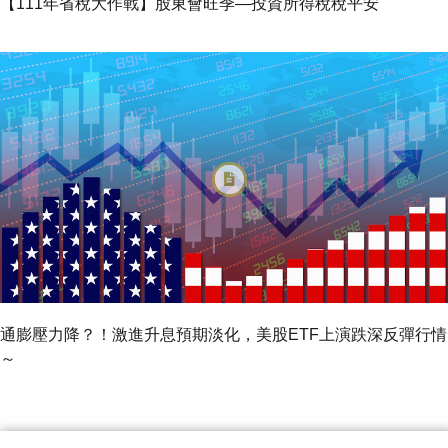
【111年省稅大作戰】股東會旺季—投資所得稅稅平安
通膨壓力降？！激進升息預期淡化，美股ETF上演跌深反彈行情
～