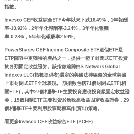
指數。
Invesco CEF收益綜合ETF今年以來
下跌18.49%
，1年報酬
率
-10.93%
，2年年化報酬率
-3.24%
，3年年化報酬
率
-0.28%
，5年年化報酬率
2.59%
。
PowerShares CEF Income Composite ETF這個ETF是
ETP陣容中更獨特的產品之一，提供一籃子封閉式ETF投資
於各類固定收益證券。該指數追踪由S-Network Global
Indexes LLC(指數提供者)選定的美國法律組織的全球美國
上市封閉式ETF全球表現。 該指數包括71個封閉式ETF(相
關ETF)，其中27個相關ETF主要投資應稅投資級固定收益證
券，15個相關ETF主要投資於應稅高收益固定收益證券，29
個相關ETF主要利用股票期權寫作(賣出)策略。
看更多Invesco CEF收益綜合ETF (PCEF)