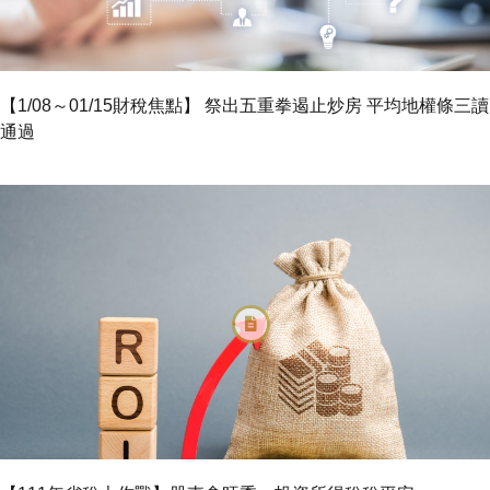
【1/08～01/15財稅焦點】 祭出五重拳遏止炒房 平均地權條三讀
通過