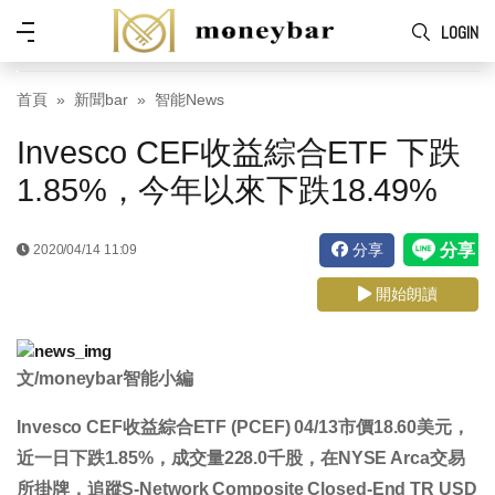
Skip to main content
功
LOGIN
能
表
首頁
新聞bar
智能News
Invesco CEF收益綜合ETF 下跌
1.85%，今年以來下跌18.49%
分享
2020/04/14 11:09
開始朗讀
文/moneybar智能小編
Invesco CEF收益綜合ETF (PCEF) 04/13市價
18.60
美元，
近一日
下跌1.85%
，成交量
228.0
千股，在NYSE Arca交易
所掛牌，追蹤S-Network Composite Closed-End TR USD