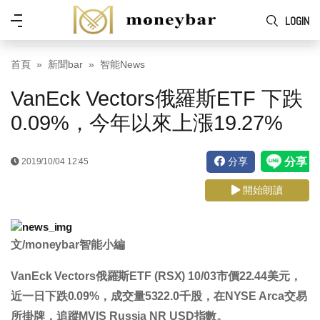
Skip to main content
功
LOGIN
能
表
首頁
新聞bar
智能News
VanEck Vectors俄羅斯ETF 下跌
0.09%，今年以來上漲19.27%
分享
2019/10/04 12:45
開始朗讀
文/moneybar智能小編
VanEck Vectors俄羅斯ETF (RSX) 10/03市價
22.44
美元，
近一日
下跌0.09%
，成交量
5322.0
千股，在NYSE Arca交易
所掛牌，追蹤MVIS Russia NR USD指數。