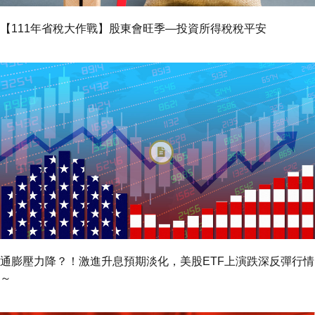
【111年省稅大作戰】股東會旺季—投資所得稅稅平安
通膨壓力降？！激進升息預期淡化，美股ETF上演跌深反彈行情
～