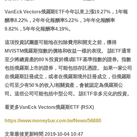
VanEck Vectors俄羅斯ETF今年以來
上漲19.27%
，1年報
酬率
8.22%
，2年年化報酬率
5.22%
，3年年化報酬率
9.82%
，5年年化報酬率
4.19%
。
這項投資試圖盡可能地在扣除費用和開支之前，獲得
MVISTM俄羅斯指數的價格和收益一樣的表現。 該ETF通常
至少將總資產的80％投資於構成ETF基準指數的證券。指數
包括俄羅斯上市的證券，可能包括存託憑證。 如果一家公司
在俄羅斯註冊成立，或者在俄羅斯境外註冊成立，但俄羅斯
公司至少有50％的收入/相關資產，會被認定為俄羅斯公
司。這些公司可能包括中型公司。 該ETF非多元化的投資。
看更多VanEck Vectors俄羅斯ETF (RSX)
https://www.moneybar.com.tw/News/56880
文章最後更新時間 2019-10-04 10:47