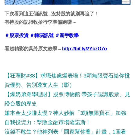
下次看到這五個訊號...沒持股的就別再追了！
有持股的記得收拾行李準備跑囉～
＃股票投資 ＃轉弱訊號 ＃新手教學
看超精彩的葉芳原文教學→
http://bit.ly/2YczO7o
【狂理財#38】求職焦慮爆表啦！3顆無限寶石給你投
資優勢、告別透支人生（影）
【爆奶弟弟學理財】股票博物館 帶孩子認識股票、見
證台股的歷史
嫌本金太少賺太慢？神人妙解「3顆無限寶石」加強
自我投資力：擊敗金融市場薩諾斯！
沒錢不敢生？他神列表「國家幫你養」計畫，1圖看