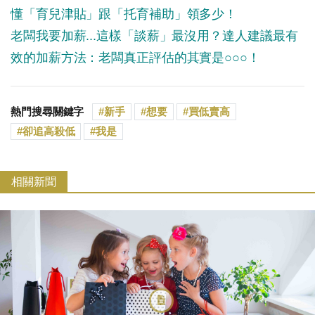
懂「育兒津貼」跟「托育補助」領多少！
老闆我要加薪...這樣「談薪」最沒用？達人建議最有
效的加薪方法：老闆真正評估的其實是○○○！
熱門搜尋關鍵字
新手
想要
買低賣高
卻追高殺低
我是
相關新聞