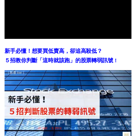
新手必懂！想要買低賣高，卻追高殺低？
５招教你判斷「這時就該跑」的股票轉弱訊號
！