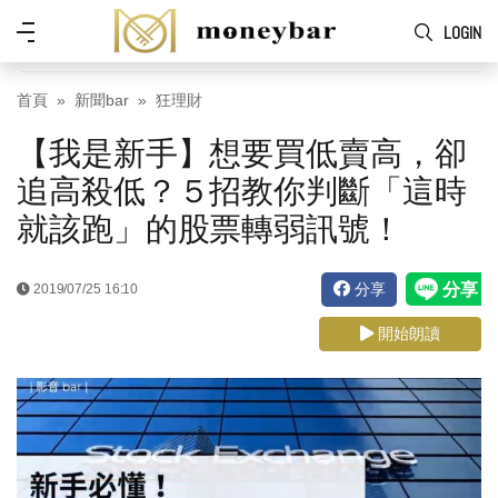
Skip to main content
功
LOGIN
能
表
首頁
新聞bar
狂理財
【我是新手】想要買低賣高，卻
追高殺低？５招教你判斷「這時
就該跑」的股票轉弱訊號！
分享
2019/07/25 16:10
開始朗讀