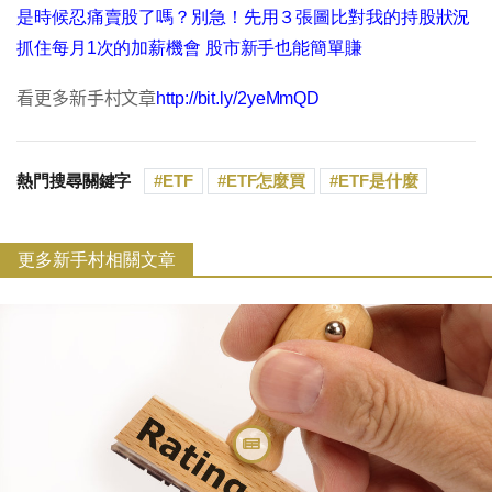
是時候忍痛賣股了嗎？別急！先用３張圖比對我的持股狀況​
抓住每月1次的加薪機會 股市新手也能簡單賺
看更多新手村文章
http://bit.ly/2yeMmQD
熱門搜尋關鍵字
ETF
ETF怎麼買
ETF是什麼
更多新手村相關文章