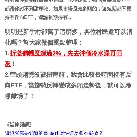
有的條件是指數震盪不過高、也不破低，那期貨轉倉成本自
然讓你討不到甜頭吃
。如果市場是走多頭的，連短期都不要
持有反向ETF，遑論長期持有...
明明是新手村卻寫了這麼多，各位村民還可以消
化嗎？幫大家做個重點整理：
1.
折溢價幅度超過2%，先去沖個冷水澡再回
來
！
2.空頭趨勢沒被扭轉前，我會比較長時間持有反
向ETF，當趨勢反轉變成多頭走勢後，就可以考
慮離場了！
《延伸閱讀》
短線客需要知道的事 為什麼快速反彈不能搶？​