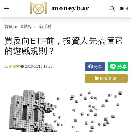
Skip to main content
功
LOGIN
能
表
首頁
＄觀點
新手村
買反向ETF前，投資人先搞懂它
的遊戲規則？
分享
by
新手村
2018/11/16 18:25
開始朗讀