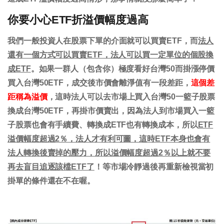
你要小心ETF折溢價幅度過高
我們一般投資人在股票下單的介面就可以買賣ETF，而
法人
還有一個方式可以買賣ETF，法人可以買一定單位的個股換
成ETF
。如果一群人（包含你）極度看好台灣50而掛漲停價
買入台灣50ETF，成交後市價會離淨值有一段差距，
這個差
距稱為溢價
，這時法人可以去市場上買入台灣50一籃子股票
換成台灣50ETF，再掛市價賣出，因為法人到市場買入一籃
子股票也會有手續費、轉換成ETF也有轉換成本，所以
ETF
溢價幅度超過2％，法人才有利可圖，這時ETF本身也會有
法人轉換後賣掉的壓力，所以溢價幅度超過2％以上就不要
再去盲目追逐該檔ETF了
！等市場冷靜過後再重新檢視當初
掛單的條件還在不在喔。