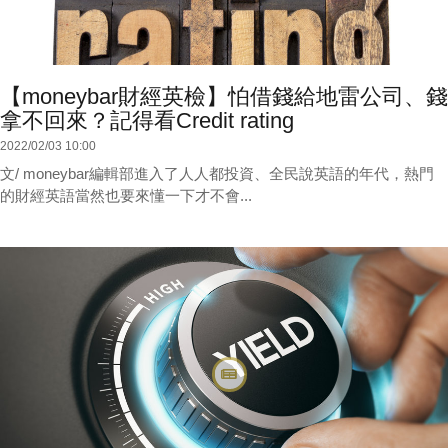
【moneybar財經英檢】怕借錢給地雷公司、錢
拿不回來？記得看Credit rating
2022/02/03 10:00
文/ moneybar編輯部進入了人人都投資、全民說英語的年代，熱門
的財經英語當然也要來懂一下才不會...