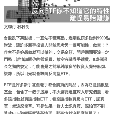
文/新手村村長
台股跌下萬點後，一直站不穩萬點，近期也頂多碰到9900點
附近，讓許多新手投資人開始思考另一個可能性，做空！？
作空不是妳想做就可以做的，交易金額、開戶期間要達一定
門檻，詳情請問你的營業員。放空有融券手續費、9成保證
金之類的規定，可能會是之前單純做多的投資人覺得麻煩、
複雜，所以目光就會飄向反向型ETF。
ETF是許多新手甚至老手都會購買的商品，因為它是指數型
基金，包含了一籃子股票，不大需要過度深入研究個股，看
多該指數就買該指數ETF，看空該指數買反向ETF，認真
買！就這麼簡單。可是如果一群人太認真買、深怕買不到，
造成ETF溢價幅度過高情形，那事情就沒那麼簡單了！