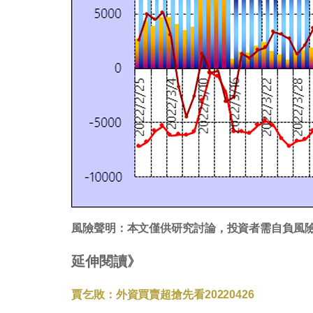
風險聲明：本文僅供研究討論，投資者需自負風
延伸閱讀》
賈乞敗：外資買賣超搶先看20220426