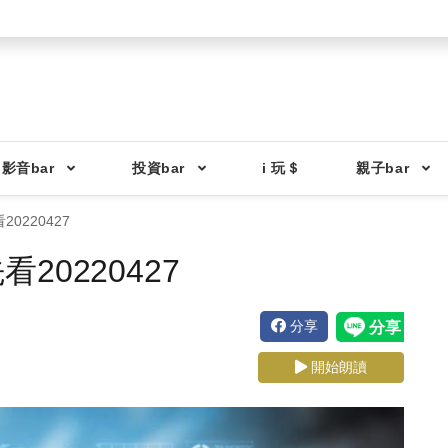
影音bar
投資bar
i 玩＄
親子bar
0220427
0220427
分享
開始朗讀