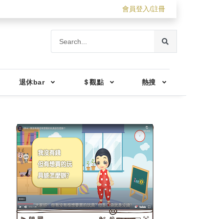
會員登入/註冊
退休bar
＄觀點
熱搜