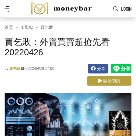
Skip to main content
功
LOGIN
能
表
首頁
＄觀點
賈乞敗
賈乞敗：外資買賣超搶先看
20220426
分享
by
賈乞敗
2022/04/26 17:00
開始朗讀