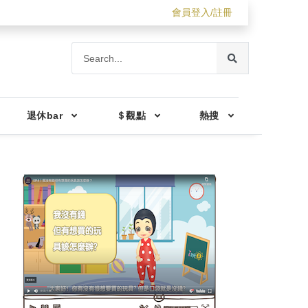
會員登入/註冊
退休bar
＄觀點
熱搜