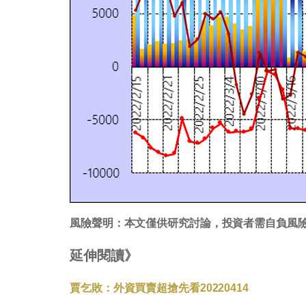
風險聲明：本文僅供研究討論，投資者需自負風
延伸閱讀》
賈乞敗：外資買賣超搶先看20220414