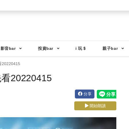
影音bar
投資bar
i 玩＄
親子bar
0220415
0220415
分享
開始朗讀