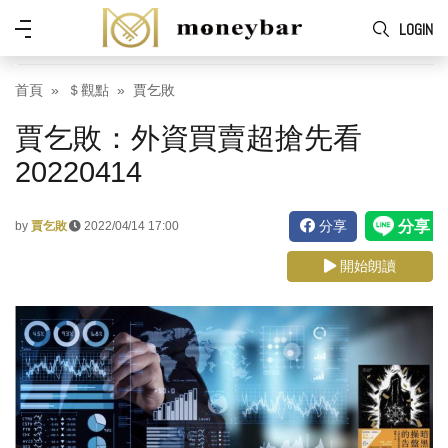
Skip to main content
功
LOGIN
能
表
首頁
＄觀點
賈乞敗
賈乞敗：外資買賣超搶先看
20220414
分享
by
賈乞敗
2022/04/14 17:00
開始朗讀