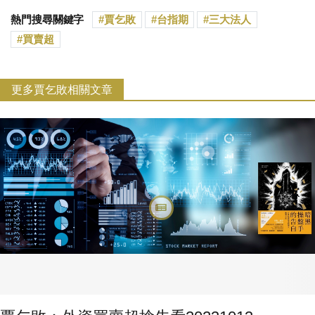
熱門搜尋關鍵字
賈乞敗
台指期
三大法人
買賣超
更多賈乞敗相關文章