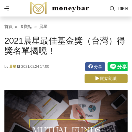
Skip to main content
功
LOGIN
能
表
首頁
＄觀點
晨星
2021晨星最佳基金獎（台灣）得
獎名單揭曉！
分享
by
晨星
2021/02/24 17:00
開始朗讀