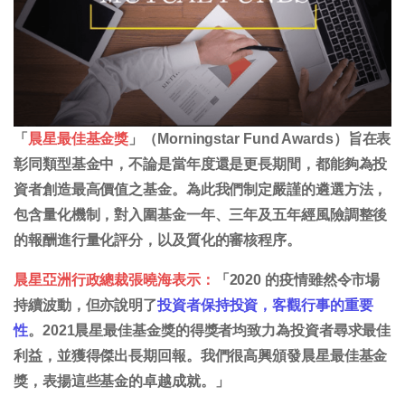
「
晨星最佳基金獎
」（Morningstar Fund Awards）旨在表
彰同類型基金中，不論是當年度還是更長期間，都能夠為投
資者創造最高價值之基金。為此我們制定嚴謹的遴選方法，
包含量化機制，對入圍基金一年、三年及五年經風險調整後
的報酬進行量化評分，以及質化的審核程序。
晨星亞洲行政總裁張曉海表示：
「2020 的疫情雖然令市場
持續波動，但亦說明了
投資者保持投資，客觀行事的重要
性
。2021晨星最佳基金獎的得獎者均致力為投資者尋求最佳
利益，並獲得傑出長期回報。我們很高興頒發晨星最佳基金
獎，表揚這些基金的卓越成就。」