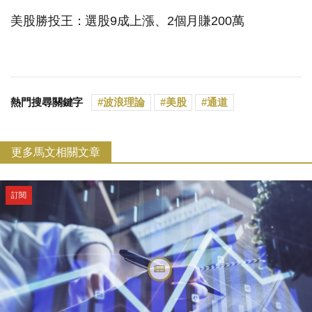
美股勝投王：選股9成上漲、2個月賺200萬
熱門搜尋關鍵字
波浪理論
美股
通道
更多馬文相關文章
訂閱