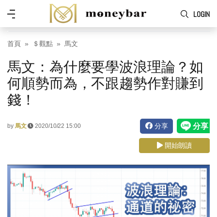
Skip to main content
功
LOGIN
能
表
首頁
＄觀點
馬文
馬文：為什麼要學波浪理論？如
何順勢而為，不跟趨勢作對賺到
錢！
分享
by
馬文
2020/10/22 15:00
開始朗讀