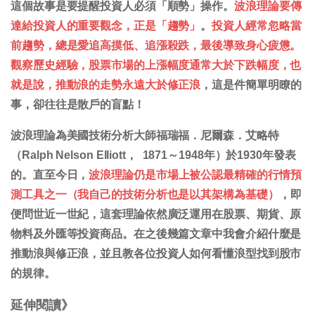
這個故事是要提醒投資人必須「順勢」操作。
波浪理論要傳
達給投資人的重要觀念，正是「趨勢」
。
投資人經常忽略當
前趨勢，總是愛追高摸低、追漲殺跌，最後導致身心疲憊。
觀察歷史經驗，股票市場的上漲幅度通常大於下跌幅度，也
就是說，推動浪的走勢永遠大於修正浪
，這是件簡單明瞭的
事，卻往往是散戶的盲點！
波浪理論為美國技術分析大師福瑞福．尼爾森．艾略特
（Ralph Nelson Elliott， 1871～1948年）於1930年發表
的。直至今日，
波浪理論仍是市場上被公認最精確的行情預
測工具之一（我自己的技術分析也是以其架構為基礎）
，即
便問世近一世紀，這套理論依然廣泛運用在股票、期貨、原
物料及外匯等投資商品。在之後幾篇文章中我會介紹什麼是
推動浪與修正浪，並且教各位投資人如何看懂浪型找到股市
的規律。
延伸閱讀》