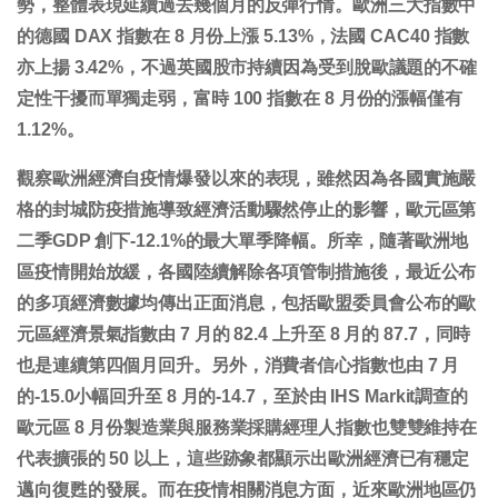
勢，整體表現延續過去幾個月的反彈行情。歐洲三大指數中
的德國 DAX 指數在 8 月份上漲 5.13%，法國 CAC40 指數
亦上揚 3.42%，不過英國股市持續因為受到脫歐議題的不確
定性干擾而單獨走弱，富時 100 指數在 8 月份的漲幅僅有
1.12%。
觀察歐洲經濟自疫情爆發以來的表現，雖然因為各國實施嚴
格的封城防疫措施導致經濟活動驟然停止的影響，歐元區第
二季GDP 創下-12.1%的最大單季降幅。所幸，隨著歐洲地
區疫情開始放緩，各國陸續解除各項管制措施後，最近公布
的多項經濟數據均傳出正面消息，包括歐盟委員會公布的歐
元區經濟景氣指數由 7 月的 82.4 上升至 8 月的 87.7，同時
也是連續第四個月回升。另外，消費者信心指數也由 7 月
的-15.0小幅回升至 8 月的-14.7，至於由 IHS Markit調查的
歐元區 8 月份製造業與服務業採購經理人指數也雙雙維持在
代表擴張的 50 以上，這些跡象都顯示出歐洲經濟已有穩定
邁向復甦的發展。而在疫情相關消息方面，近來歐洲地區仍