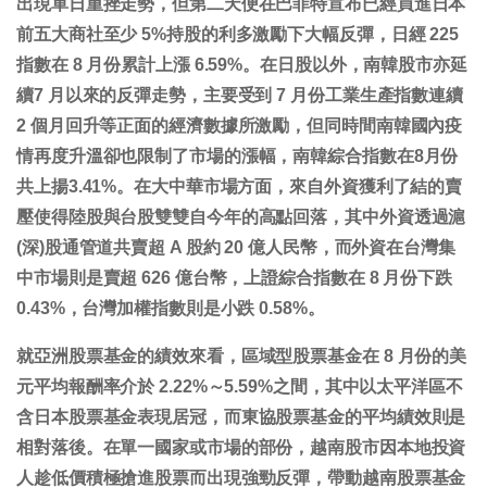
出現單日重挫走勢，但第二天便在巴菲特宣布已經買進日本
前五大商社至少 5%持股的利多激勵下大幅反彈，日經 225
指數在 8 月份累計上漲 6.59%。在日股以外，南韓股市亦延
續7 月以來的反彈走勢，主要受到 7 月份工業生產指數連續
2 個月回升等正面的經濟數據所激勵，但同時間南韓國內疫
情再度升溫卻也限制了市場的漲幅，南韓綜合指數在8月份
共上揚3.41%。在大中華市場方面，來自外資獲利了結的賣
壓使得陸股與台股雙雙自今年的高點回落，其中外資透過滬
(深)股通管道共賣超 A 股約 20 億人民幣，而外資在台灣集
中市場則是賣超 626 億台幣，上證綜合指數在 8 月份下跌
0.43%，台灣加權指數則是小跌 0.58%。
就亞洲股票基金的績效來看，區域型股票基金在 8 月份的美
元平均報酬率介於 2.22%～5.59%之間，其中以太平洋區不
含日本股票基金表現居冠，而東協股票基金的平均績效則是
相對落後。在單一國家或市場的部份，越南股市因本地投資
人趁低價積極搶進股票而出現強勁反彈，帶動越南股票基金