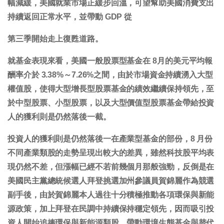
幅減緩，美國就業市場正緩步回溫，可望幫助美國消費支出
持續返回正常水平，並帶動 GDP 從
第三季開始走上復甦道路。
就基金表現來看，美國一般股票型基金在 8月的美元平均報
酬率介於 3.38%～7.26%之間，由於市場資金持續湧入大型
權值股，使得大型增長型股票基金的績效繼續保持領先，至
於中型股票、小型股票，以及大型價值型股票基金帶給投資
人的獲利則是仍然落後一截。
投資人的獲利則是仍然落後一在產業型基金的部份，8 月份
不同產業類股的走勢呈現出較大的差異，雖然科技股平均表
現仍然不差，但漲幅已經不若前幾個月那般強勁，反倒是在
美國民主黨總統候選人拜登挑選加州參議員賀錦麗作為競選
副手後，由於賀錦麗本人過往十分積極推動各項環保與新能
源政策，加上拜登在民調中持續保持穩定領先，因而吸引投
資人開始追捧環保與新能源類股，帶動環境生態基金與替代