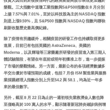
投資人因而對於後疫情時代的經濟展望與股市表現更加趨於
樂觀。三大指數中道瓊工業指數與S&P500指數在 8 月分別
上揚 7.57%與 7.01%，至於以科技股為主的 NASDAQ 指數
則是上漲9.59%，且 S&P500 指數與 NASDAQ 指數均聯袂
刷新收盤歷史最高價紀錄。
除了疫情有所趨緩外，相關疫苗的研發工作也持續取得更多
進展，目前已有包括英國的 AstraZeneca、美國的
Moderna，以及輝瑞等三家藥廠所研發的疫苗進入第三期人
體試驗階段，有望在年底前或明年初獲准上市，進一步提振
了市場的樂觀情緒。另一方面，最新公布的各項經濟數據多
半交出優於市場預期的成績，包括 7 月份 ISM 製造業與服務
業採購經理人指數分別上升至54.2 與 58.1，均為近一年多
來的最佳數字。
另外，截至 8 月 22 日為止的一週初領失業救濟金人數也降
至僅略高於 100 萬人的水平，顯示隨著新冠肺炎確診病例增