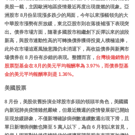
美股一截，主因歐洲地區疫情最近再度出現復燃的現象。亞
洲股市 8月份呈現漲多跌少的局面，今年以來漲幅領先的大
中華股市漲勢有所放緩，東北亞股市則在落後補漲下表現突
出。債券市場方面，隨著多國股市相繼創下反彈以來的波段
新高，與股市連動性高的可轉換債券獲得投資人積極追捧，
此外在市場追逐風險意識仍未消退下，高收益債券與新興市
場債券在 8 月份有步錯的表現。整體而言，
台灣核備銷售的
股票型基金在 8月的美元平均報酬率為 3.97%，而債券型基
金的美元平均報酬率則是 1.36%。
美國股票
8 月份，美股依舊扮演全球股市多頭的領頭羊角色，美國國
內新冠肺炎疫情雖然嚴峻，但最近幾週的疫情發展卻已開始
呈現放緩跡象，不僅新增確診病例數連續數週出現下滑，且
單日新增病例數也降至 5 萬人以下，為自 6 月初以來首見，