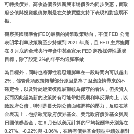
可轉換債券、高收益債券與新興市場債券均同步受惠，而政
府公債與投資級債券則是在欠缺買盤支持下表現相對疲弱不
振。
觀察美國聯準會(FED)最新的貨幣政策動向，不僅 FED 公開
表明零利率政策將至少持續到 2021 年底，且 FED 主席鮑爾
在 8 月底的全球央行年會中甚至宣示 FED 將改採彈性通膨
目標，除了設定 2%的年平均通膨率做
為目標外，同時也將彈性容忍通膨率在一段時間內可以超出
2%，儘管此項政策轉變部分原因是為了因應疫情帶來的不
確定性，以及對於經濟復甦展望較為保守的看法，但投資人
反而因此認為新的政策將有可能帶動長期利率反彈向上，以
致政府公債，特別是長天期公債面臨調整的壓力，反映在基
金表現上，包括歐元政府債券基金、美元政府債券基金與與
日圓債券基金，在 8 月份以美元計算的平均報酬率分別落在
0.27%、-0.22%與 -1.06%，在所有債券基金類型中績效相對