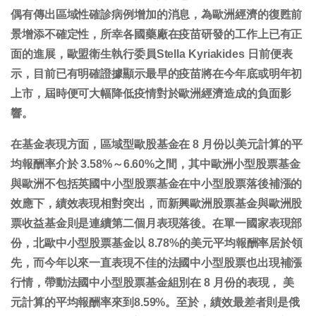
偶有傳出區域性確診病例增加的消息，為歐洲經濟的復甦前
景增添不確定性，所幸各國藥廠在疫苗研發的工作上已有正
面的進展，歐盟衛生執行委員Stella Kyriakides 日前便表
示，目前已有明確證據顯示最早的疫苗將在今年底或明年初
上市，屆時便可大幅降低疫情對於歐洲經濟造成的負面影
響。
在基金表現方面，區域型歐股基金在 8 月份以美元計算的平
均報酬率介於 3.58%～6.60%之間，其中歐洲小型股票基金
與歐洲不包括英國中小型股票基金在中小型股票落後補漲的
效應下，績效表現相對突出，而新興歐洲股票基金與歐洲股
票收益基金則是連續第二個月表現落後。在單一國家表現部
份，北歐中小型股票基金以 8.78%的美元平均報酬率居於領
先，而今年以來一直表現不佳的法國中小型股票也出現補漲
行情，帶動法國中小型股票基金組別在 8 月份的表現， 美
元計算的平均報酬率來到8.59%。至於，績效最差者則是俄