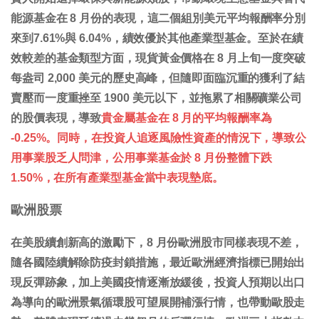
能源基金在 8 月份的表現，這二個組別美元平均報酬率分別
來到7.61%與 6.04%，績效優於其他產業型基金。至於在績
效較差的基金類型方面，現貨黃金價格在 8 月上旬一度突破
每盎司 2,000 美元的歷史高峰，但隨即面臨沉重的獲利了結
賣壓而一度重挫至 1900 美元以下，並拖累了相關礦業公司
的股價表現，導致
貴金屬基金在 8 月的平均報酬率為
-0.25%。同時，在投資人追逐風險性資產的情況下，導致公
用事業股乏人問津，公用事業基金於 8 月份整體下跌
1.50%，在所有產業型基金當中表現墊底。
歐洲股票
在美股續創新高的激勵下，8 月份歐洲股市同樣表現不差，
隨各國陸續解除防疫封鎖措施，最近歐洲經濟指標已開始出
現反彈跡象，加上美國疫情逐漸放緩後，投資人預期以出口
為導向的歐洲景氣循環股可望展開補漲行情，也帶動歐股走