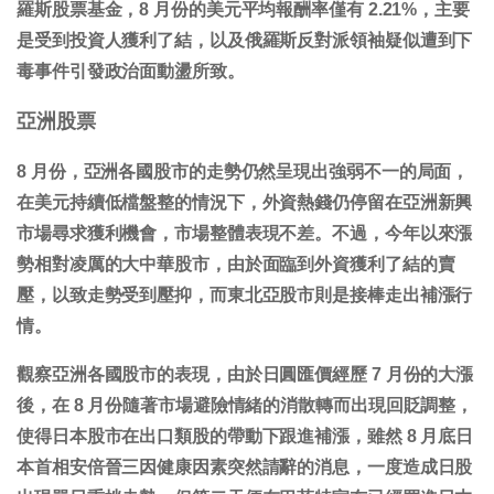
羅斯股票基金，8 月份的美元平均報酬率僅有 2.21%，主要
是受到投資人獲利了結，以及俄羅斯反對派領袖疑似遭到下
毒事件引發政治面動盪所致。
亞洲股票
8 月份，亞洲各國股市的走勢仍然呈現出強弱不一的局面，
在美元持續低檔盤整的情況下，外資熱錢仍停留在亞洲新興
市場尋求獲利機會，市場整體表現不差。不過，今年以來漲
勢相對凌厲的大中華股市，由於面臨到外資獲利了結的賣
壓，以致走勢受到壓抑，而東北亞股市則是接棒走出補漲行
情。
觀察亞洲各國股市的表現，由於日圓匯價經歷 7 月份的大漲
後，在 8 月份隨著市場避險情緒的消散轉而出現回貶調整，
使得日本股市在出口類股的帶動下跟進補漲，雖然 8 月底日
本首相安倍晉三因健康因素突然請辭的消息，一度造成日股