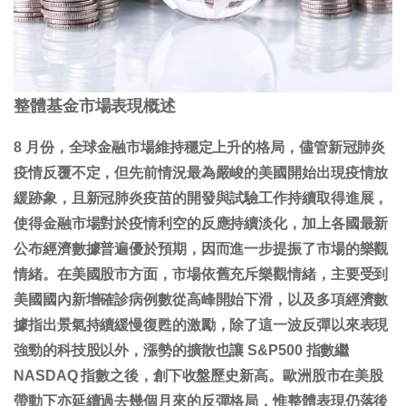
整體基金市場表現概述
8 月份，全球金融市場維持穩定上升的格局，儘管新冠肺炎
疫情反覆不定，但先前情況最為嚴峻的美國開始出現疫情放
緩跡象，且新冠肺炎疫苗的開發與試驗工作持續取得進展，
使得金融市場對於疫情利空的反應持續淡化，加上各國最新
公布經濟數據普遍優於預期，因而進一步提振了市場的樂觀
情緒。在美國股市方面，市場依舊充斥樂觀情緒，主要受到
美國國內新增確診病例數從高峰開始下滑，以及多項經濟數
據指出景氣持續緩慢復甦的激勵，除了這一波反彈以來表現
強勁的科技股以外，漲勢的擴散也讓 S&P500 指數繼
NASDAQ 指數之後，創下收盤歷史新高。歐洲股市在美股
帶動下亦延續過去幾個月來的反彈格局，惟整體表現仍落後