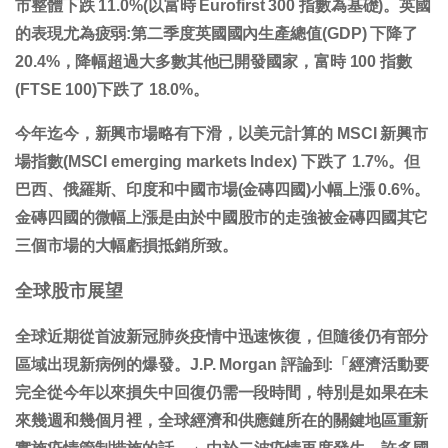
市整體下跌 11.0%(以富時 Eurofirst 300 指數為基礎)。英國
的表現尤為疲弱:第二季度英國國內生產總值(GDP) 下降了
20.4%，降幅超過大多數其他已開發國家，富時 100 指數
(FTSE 100)下跌了 18.0%。
今年迄今，新興市場略有下滑，以美元計算的 MSCI 新興市
場指數(MSCI emerging markets Index) 下跌了 1.7%。但
巴西、俄羅斯、印度和中國市場(金磚四國)小幅上漲 0.6%。
金磚四國的微幅上漲是由於中國股市的走強被金磚四國其它
三個市場的大幅虧損抵銷所致。
全球股市展望
全球近期從首波新冠肺炎疫情中迅速恢復，但隨後仍有部分
區域出現新病例的爆發。
J.P. Morgan 評論到:「經濟活動要
完全從今年以來損失中回復仍需一段時間，特別是如果在未
來幾週和幾個月裡，全球經濟和供應鏈所在的關鍵地區重新