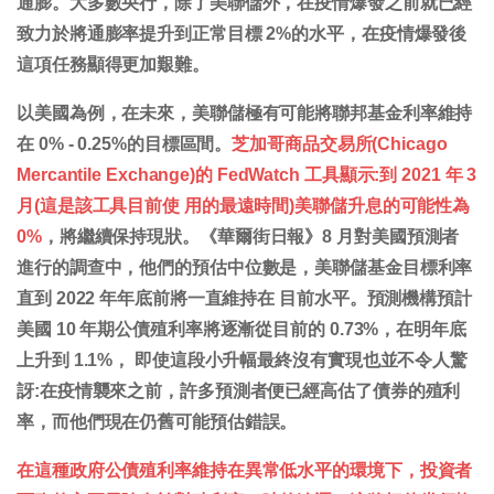
通膨。大多數央行，除了美聯儲外，在疫情爆發之前就已經
致力於將通膨率提升到正常目標 2%的水平，在疫情爆發後
這項任務顯得更加艱難。
以美國為例，在未來，美聯儲極有可能將聯邦基金利率維持
在 0% - 0.25%的目標區間。
芝加哥商品交易所(Chicago
Mercantile Exchange)的 FedWatch 工具顯示:到 2021 年 3
月(這是該工具目前使 用的最遠時間)美聯儲升息的可能性為
0%
，將繼續保持現狀。《華爾街日報》8 月對美國預測者
進行的調查中，他們的預估中位數是，美聯儲基金目標利率
直到 2022 年年底前將一直維持在 目前水平。預測機構預計
美國 10 年期公債殖利率將逐漸從目前的 0.73%，在明年底
上升到 1.1%， 即使這段小升幅最終沒有實現也並不令人驚
訝:在疫情襲來之前，許多預測者便已經高估了債券的殖利
率，而他們現在仍舊可能預估錯誤。
在這種政府公債殖利率維持在異常低水平的環境下，投資者