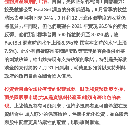
整體資產類別的上漲
。目前，美國企業的利潤正面臨壓力:
接受數據公司 FactSet 調查的分析師認為，6 月當季的收益
將比去年同期下降 34%，9 月和 12 月這兩個季度的收益仍
將低於去年同期。但他們期望在 2021 年實現 26.5% 的強勁
反彈。他們預計標準普爾 500 指數將升至 3,626 點，較
FactSet 調查時的水平上漲 8.3%(較 撰寫本文時的水平上漲
7.5%)。此外有個疑惑是美國經濟政策管理是否會提供必要
的刺激政策，給出維持現有支持政策的承諾，特別是失業救
濟金的支付將於 7 月 31 日到期，耗費更多預算以支持州與
政府的政策目前在國會陷入僵局。
投資者目前依賴於疫情的影響減弱、財政和貨幣政策支持，
而美國股票市場(尤其是資訊科技產業)繼續有著出色的表
現
。上述情況都有可能到來，但許多投資者更可能希望在投
資組合中 加入額外的保護措施，包括多元化投資，並在股票
類股中配置更具防禦性的配置，以防事與願違。