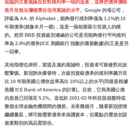
面臨的主要風險在於對殖利率一味的追逐，這將把債券價格
推升至無法彌補潛在信用風險的水平
。Google 的母公司，
評級為 AA- 的 Alphabet，能夠發行殖利率僅為 1.1%的 10
年期債券(就像本月一樣)，這是一個相當吸引投資人的標
的。然而 BBB 投資級別邊緣的公司是否能夠發行平均殖利
率為 2.4%的債券(ICE 美國銀行 指數的最新數據)則又是是另
一回事。
其他指標也表明，當提及違約風險時，投資者可能會對此放
鬆警惕。新冠肺炎爆發時，次級投資級債券的殖利率飆升至
比 10 年期美國公債收益率高出 10%以上的水平(同樣是根據
美國 ICE Bank of America 的計算)。目前，它與美國公債
的息差已回落至 5.2%。這低於 2001-02 年科技股崩盤時或
整個全球金融危機期間的價差。未來幾個月，隨著新冠疫情
繼續蔓延，將可能需要債券來保護資本，但重點仍需放在該
資產類別的高品質部份。