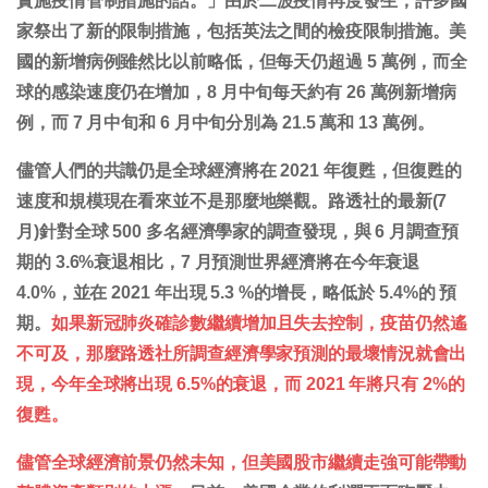
實施疫情管制措施的話。」
由於二波疫情再度發生，許多國
家祭出了新的限制措施，包括英法之間的檢疫限制措施。美
國的新增病例雖然比以前略低，但每天仍超過 5 萬例，而全
球的感染速度仍在增加，8 月中旬每天約有 26 萬例新增病
例，而 7 月中旬和 6 月中旬分別為 21.5 萬和 13 萬例。
儘管人們的共識仍是全球經濟將在 2021 年復甦，但復甦的
速度和規模現在看來並不是那麼地樂觀。路透社的最新(7
月)針對全球 500 多名經濟學家的調查發現，與 6 月調查預
期的 3.6%衰退相比，7 月預測世界經濟將在今年衰退
4.0%，並在 2021 年出現 5.3 %的增長，略低於 5.4%的 預
期。
如果新冠肺炎確診數繼續增加且失去控制，疫苗仍然遙
不可及，那麼路透社所調查經濟學家預測的最壞情況就會出
現，今年全球將出現 6.5%的衰退，而 2021 年將只有 2%的
復甦。
儘管全球經濟前景仍然未知，但美國股市繼續走強可能帶動