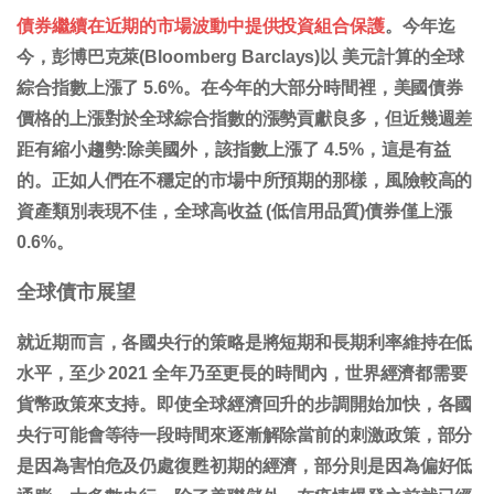
債券繼續在近期的市場波動中提供投資組合保護
。今年迄
今，彭博巴克萊(Bloomberg Barclays)以 美元計算的全球
綜合指數上漲了 5.6%。在今年的大部分時間裡，美國債券
價格的上漲對於全球綜合指數的漲勢貢獻良多，但近幾週差
距有縮小趨勢:除美國外，該指數上漲了 4.5%，這是有益
的。正如人們在不穩定的市場中所預期的那樣，風險較高的
資產類別表現不佳，全球高收益 (低信用品質)債券僅上漲
0.6%。
全球債市展望
就近期而言，各國央行的策略是將短期和長期利率維持在低
水平，至少 2021 全年乃至更長的時間內，世界經濟都需要
貨幣政策來支持。即使全球經濟回升的步調開始加快，各國
央行可能會等待一段時間來逐漸解除當前的刺激政策，部分
是因為害怕危及仍處復甦初期的經濟，部分則是因為偏好低