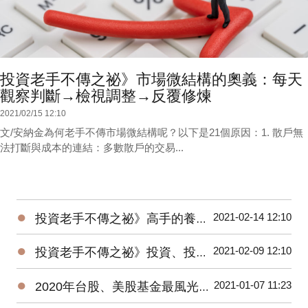
投資老手不傳之祕》市場微結構的奧義：每天
觀察判斷→檢視調整→反覆修煉
2021/02/15 12:10
文/安納金為何老手不傳市場微結構呢？以下是21個原因：1. 散戶無
法打斷與成本的連結：多數散戶的交易...
●
2021-02-14 12:10
投資老手不傳之祕》高手的養成3階段：開放心胸 + 廣泛學習 + 大空頭洗禮
●
2021-02-09 12:10
投資老手不傳之祕》投資、投機、避險——3種部位都要嚴守各自紀律
●
2021-01-07 11:23
2020年台股、美股基金最風光，平均績效超過15%，能源基金谷底翻身大賺逾160%！