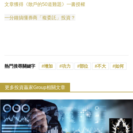
文章獲得《散戶的50道難題》一書授權
一分鐘搞懂券商「複委託」投資？
熱門搜尋關鍵字
增加
功力
部位
不大
如何
更多投資贏家Group相關文章