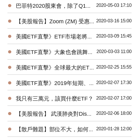
●
2020-05-03 17:10
巴菲特2020股東會，除了Q1虧損，接下來投資人應該注意那些事？
●
2020-03-16 15:00
【美股報告】Zoom (ZM) 受惠疫情，2019Q4財報及2020展望
●
2020-03-09 15:45
美國ETF直擊》ETF市場老將新兵爭鋒，誰是資金最青睞的No1？
●
2020-03-03 11:00
美國ETF直擊》大象也會跳舞？2019美國主動ETF規模Top15出爐！
●
2020-02-25 15:55
美國ETF直擊》全球最大的ETF是它⋯⋯1檔抵N檔0050！
●
2020-02-07 17:30
美國ETF直擊》2019年短期、低風險的固定收益ETF最受追捧
●
2020-02-07 17:00
我只有三萬元，該買什麼ETF？
●
2020-02-06 18:00
【美股報告】 武漢肺炎對Disney(DIS)2020第一季衝擊有多大？
●
2020-01-28 12:00
【散戶難題】部位不大，如何增加投機功力？