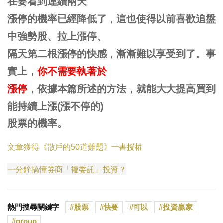
在要看到連續兩天
漲停的機率已經降低了，這也使得以前喜歡追盤
中強勢股、拉上漲停、
隔天第二根漲停的快感，漸漸難以享受到了。事
實上，
你不需要執著於
漲停
，依據本篇所述的方法，就能大大提高買到
能持續上漲(漲不停的)
股票的機率。
文章獲得《散戶的50道難題》一書授權
一分鐘搞懂券商「複委託」投資？
熱門搜尋關鍵字
股票
快要
可以
投資贏家
group