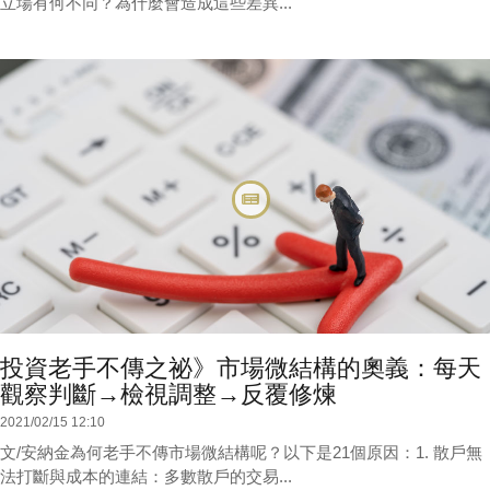
立場有何不同？為什麼會造成這些差異...
投資老手不傳之祕》市場微結構的奧義：每天
觀察判斷→檢視調整→反覆修煉
2021/02/15 12:10
文/安納金為何老手不傳市場微結構呢？以下是21個原因：1. 散戶無
法打斷與成本的連結：多數散戶的交易...