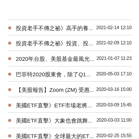
●
2021-02-14 12:10
投資老手不傳之祕》高手的養成3階段：開放心胸 + 廣泛學習 + 大空頭洗禮
●
2021-02-09 12:10
投資老手不傳之祕》投資、投機、避險——3種部位都要嚴守各自紀律
●
2021-01-07 11:23
2020年台股、美股基金最風光，平均績效超過15%，能源基金谷底翻身大賺逾160%！
●
2020-05-03 17:10
巴菲特2020股東會，除了Q1虧損，接下來投資人應該注意那些事？
●
2020-03-16 15:00
【美股報告】Zoom (ZM) 受惠疫情，2019Q4財報及2020展望
●
2020-03-09 15:45
美國ETF直擊》ETF市場老將新兵爭鋒，誰是資金最青睞的No1？
●
2020-03-03 11:00
美國ETF直擊》大象也會跳舞？2019美國主動ETF規模Top15出爐！
●
2020-02-25 15:55
美國ETF直擊》全球最大的ETF是它⋯⋯1檔抵N檔0050！