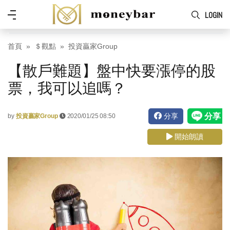
Skip to main content
功
LOGIN
能
表
首頁
＄觀點
投資贏家Group
【散戶難題】盤中快要漲停的股
票，我可以追嗎？
分享
by
投資贏家Group
2020/01/25 08:50
開始朗讀