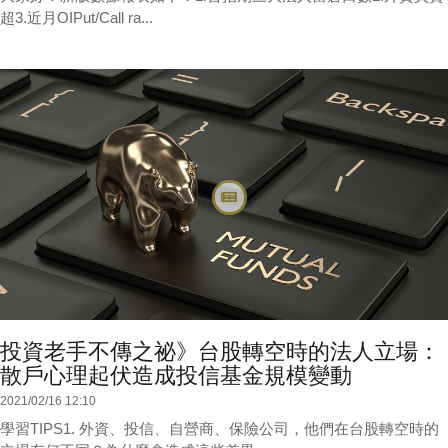
超3.近月OIPut/Call ra...
投資老手不傳之祕》台股轉空時的法人立場：
散戶心理起伏造成投信基金規模變動
2021/02/16 12:10
學習TIPS1. 外資、投信、自營商、保險公司，他們在台股轉空時的