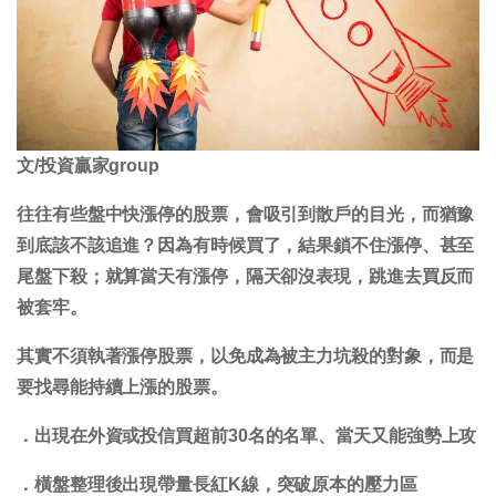
文/投資贏家group
往往有些盤中快漲停的股票，會吸引到散戶的目光，而猶豫
到底該不該追進？因為有時候買了，結果鎖不住漲停、甚至
尾盤下殺；就算當天有漲停，隔天卻沒表現，跳進去買反而
被套牢。
其實不須執著漲停股票，以免成為被主力坑殺的對象，而是
要找尋能持續上漲的股票。
．
出現在外資或投信買超前30名的名單、當天又能強勢上攻
．
橫盤整理後出現帶量長紅K線，突破原本的壓力區