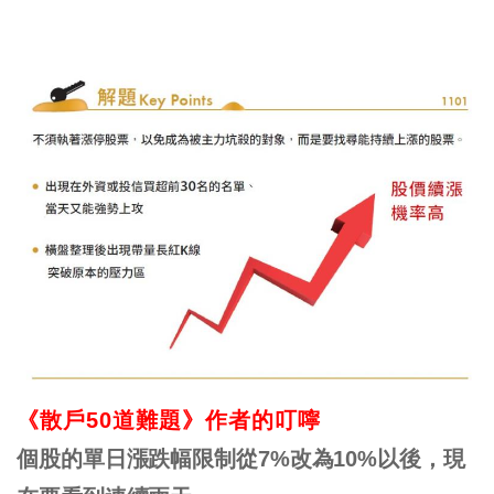
《散戶50道難題》作者的叮嚀
個股的單日漲跌幅限制從7%改為10%以後，現