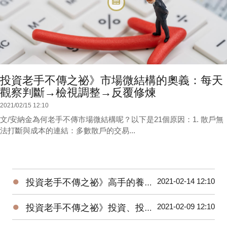
投資老手不傳之祕》市場微結構的奧義：每天
觀察判斷→檢視調整→反覆修煉
2021/02/15 12:10
文/安納金為何老手不傳市場微結構呢？以下是21個原因：1. 散戶無
法打斷與成本的連結：多數散戶的交易...
●
2021-02-14 12:10
投資老手不傳之祕》高手的養成3階段：開放心胸 + 廣泛學習 + 大空頭洗禮
●
2021-02-09 12:10
投資老手不傳之祕》投資、投機、避險——3種部位都要嚴守各自紀律