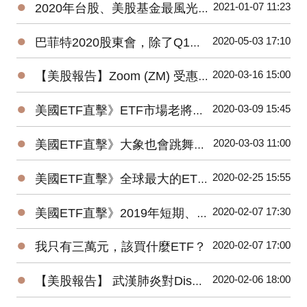
●
2021-01-07 11:23
2020年台股、美股基金最風光，平均績效超過15%，能源基金谷底翻身大賺逾160%！
●
2020-05-03 17:10
巴菲特2020股東會，除了Q1虧損，接下來投資人應該注意那些事？
●
2020-03-16 15:00
【美股報告】Zoom (ZM) 受惠疫情，2019Q4財報及2020展望
●
2020-03-09 15:45
美國ETF直擊》ETF市場老將新兵爭鋒，誰是資金最青睞的No1？
●
2020-03-03 11:00
美國ETF直擊》大象也會跳舞？2019美國主動ETF規模Top15出爐！
●
2020-02-25 15:55
美國ETF直擊》全球最大的ETF是它⋯⋯1檔抵N檔0050！
●
2020-02-07 17:30
美國ETF直擊》2019年短期、低風險的固定收益ETF最受追捧
●
2020-02-07 17:00
我只有三萬元，該買什麼ETF？
●
2020-02-06 18:00
【美股報告】 武漢肺炎對Disney(DIS)2020第一季衝擊有多大？