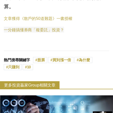
算。
文章獲得《散戶的50道難題》一書授權
一分鐘搞懂券商「複委託」投資？
熱門搜尋關鍵字
股票
買到漲一倍
為什麼
只賺到
10
更多投資贏家Group相關文章