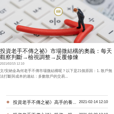
投資老手不傳之祕》市場微結構的奧義：每天
觀察判斷→檢視調整→反覆修煉
2021/02/15 12:10
文/安納金為何老手不傳市場微結構呢？以下是21個原因：1. 散戶無
法打斷與成本的連結：多數散戶的交易...
●
2021-02-14 12:10
投資老手不傳之祕》高手的養成3階段：開放心胸 + 廣泛學習 + 大空頭洗禮