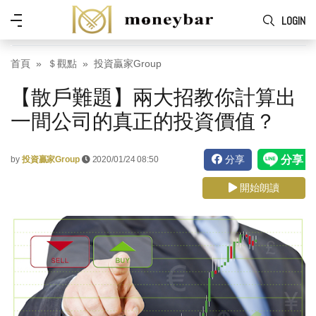
Skip to main content
功
LOGIN
能
表
首頁
＄觀點
投資贏家Group
【散戶難題】兩大招教你計算出
一間公司的真正的投資價值？
分享
by
投資贏家Group
2020/01/24 08:50
開始朗讀