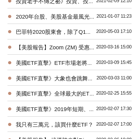
●
2021-02-09 12:10
投資老手不傳之祕》投資、投機、避險——3種部位都要嚴守各自紀律
●
2021-01-07 11:23
2020年台股、美股基金最風光，平均績效超過15%，能源基金谷底翻身大賺逾160%！
●
2020-05-03 17:10
巴菲特2020股東會，除了Q1虧損，接下來投資人應該注意那些事？
●
2020-03-16 15:00
【美股報告】Zoom (ZM) 受惠疫情，2019Q4財報及2020展望
●
2020-03-09 15:45
美國ETF直擊》ETF市場老將新兵爭鋒，誰是資金最青睞的No1？
●
2020-03-03 11:00
美國ETF直擊》大象也會跳舞？2019美國主動ETF規模Top15出爐！
●
2020-02-25 15:55
美國ETF直擊》全球最大的ETF是它⋯⋯1檔抵N檔0050！
●
2020-02-07 17:30
美國ETF直擊》2019年短期、低風險的固定收益ETF最受追捧
●
2020-02-07 17:00
我只有三萬元，該買什麼ETF？