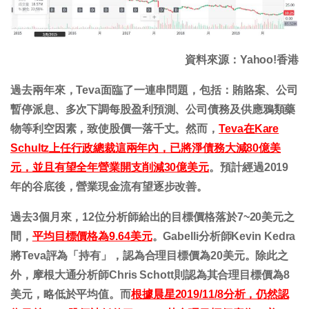
資料來源：Yahoo!香港
過去兩年來，Teva面臨了一連串問題，包括：賄賂案、公司
暫停派息、多次下調每股盈利預測、公司債務及供應鴉類藥
物等利空因素，致使股價一落千丈。然而，
Teva在Kare
Schultz上任行政總裁這兩年內，已將淨債務大減80億美
元，並且有望全年營業開支削減30億美元
。預計經過2019
年的谷底後，營業現金流有望逐步改善。
過去3個月來，12位分析師給出的目標價格落於7~20美元之
間，
平均目標價格為9.64美元
。Gabelli分析師Kevin Kedra
將Teva評為「持有」，認為合理目標價為20美元。除此之
外，摩根大通分析師Chris Schott則認為其合理目標價為8
美元，略低於平均值。而
根據晨星2019/11/8分析，仍然認