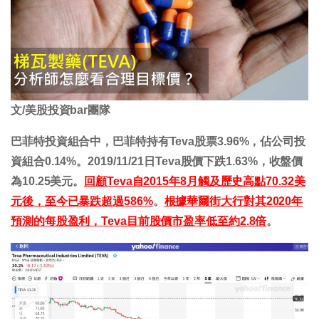
文/美股投資bar團隊
巴菲特投資組合中，巴菲特持有Teva股票3.96%，佔公司投
資組合0.14%。2019/11/21日Teva股價下跌1.63%，收盤價
為10.25美元。
回顧Teva自2015年8月觸及歷史高點70.32美
元後，至今已暴跌超過586%
。
根據華爾街大行對其2020年
預測的每股盈利，Teva目前股價市盈率低至約2.8倍
。