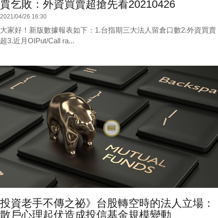
賈乞敗：外資買賣超搶先看20210426
2021/04/26 16:30
大家好！新版數據報表如下：1.台指期三大法人留倉口數2.外資買賣
超3.近月OIPut/Call ra...
投資老手不傳之祕》台股轉空時的法人立場：
散戶心理起伏造成投信基金規模變動