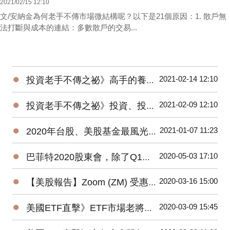
2021/02/15 12:10
文/安納金為何老手不傳市場微結構呢？以下是21個原因：1. 散戶無
法打斷與成本的連結：多數散戶的交易...
●
2021-02-14 12:10
投資老手不傳之祕》高手的養成3階段：開放心胸 + 廣泛學習 + 大空頭洗禮
●
2021-02-09 12:10
投資老手不傳之祕》投資、投機、避險——3種部位都要嚴守各自紀律
●
2021-01-07 11:23
2020年台股、美股基金最風光，平均績效超過15%，能源基金谷底翻身大賺逾160%！
●
2020-05-03 17:10
巴菲特2020股東會，除了Q1虧損，接下來投資人應該注意那些事？
●
2020-03-16 15:00
【美股報告】Zoom (ZM) 受惠疫情，2019Q4財報及2020展望
●
2020-03-09 15:45
美國ETF直擊》ETF市場老將新兵爭鋒，誰是資金最青睞的No1？