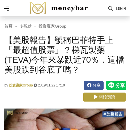
Skip to main content
功
LOGIN
能
表
首頁
＄觀點
投資贏家Group
【美股報告】號稱巴菲特手上
「最超值股票」？梯瓦製藥
(TEVA)今年來暴跌近70％，這檔
美股跌到谷底了嗎？
分享
by
投資贏家Group
2019/11/22 17:10
開始朗讀