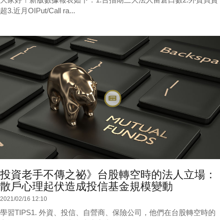
超3.近月OIPut/Call ra...
投資老手不傳之祕》台股轉空時的法人立場：
散戶心理起伏造成投信基金規模變動
2021/02/16 12:10
學習TIPS1. 外資、投信、自營商、保險公司，他們在台股轉空時的