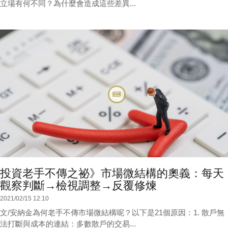
立場有何不同？為什麼會造成這些差異...
投資老手不傳之祕》市場微結構的奧義：每天
觀察判斷→檢視調整→反覆修煉
2021/02/15 12:10
文/安納金為何老手不傳市場微結構呢？以下是21個原因：1. 散戶無
法打斷與成本的連結：多數散戶的交易...