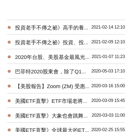
●
2021-02-14 12:10
投資老手不傳之祕》高手的養成3階段：開放心胸 + 廣泛學習 + 大空頭洗禮
●
2021-02-09 12:10
投資老手不傳之祕》投資、投機、避險——3種部位都要嚴守各自紀律
●
2021-01-07 11:23
2020年台股、美股基金最風光，平均績效超過15%，能源基金谷底翻身大賺逾160%！
●
2020-05-03 17:10
巴菲特2020股東會，除了Q1虧損，接下來投資人應該注意那些事？
●
2020-03-16 15:00
【美股報告】Zoom (ZM) 受惠疫情，2019Q4財報及2020展望
●
2020-03-09 15:45
美國ETF直擊》ETF市場老將新兵爭鋒，誰是資金最青睞的No1？
●
2020-03-03 11:00
美國ETF直擊》大象也會跳舞？2019美國主動ETF規模Top15出爐！
●
2020-02-25 15:55
美國ETF直擊》全球最大的ETF是它⋯⋯1檔抵N檔0050！